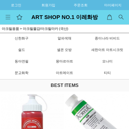
로그인
회원가입
주문조회
마이페이지
ART SHOP NO.1 이레화방
아크릴용품
>
아크릴물감/아크릴마카 (국산)
신한화구
알파색채
종이나라 비비드
쉴드
셀온 오방
새한아트 아트시크릿
동아연필
몽마르아트
모나미
문교화학
아트메이트
티티
BEST ITEMS