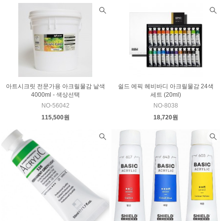
아트시크릿 전문가용 아크릴물감 낱색
쉴드 에픽 헤비바디 아크릴물감 24색
4000ml - 색상선택
세트 (20ml)
NO-56042
NO-8038
115,500원
18,720원