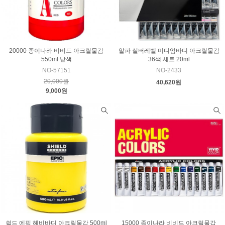
20000 종이나라 비비드 아크릴물감
알파 실버레벨 미디엄바디 아크릴물감
550ml 낱색
36색 세트 20ml
NO-57151
NO-2433
20,000원
40,620원
9,000원
쉴드 에픽 헤비바디 아크릴물감 500ml
15000 종이나라 비비드 아크릴물감