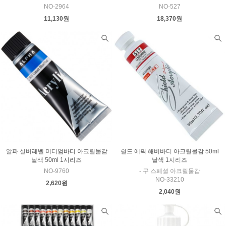
NO-2964
NO-527
11,130원
18,370원
알파 실버레벨 미디엄바디 아크릴물감
쉴드 에픽 해비바디 아크릴물감 50ml
낱색 50ml 1시리즈
낱색 1시리즈
NO-9760
- 구 스페셜 아크릴물감
NO-33210
2,620원
2,040원