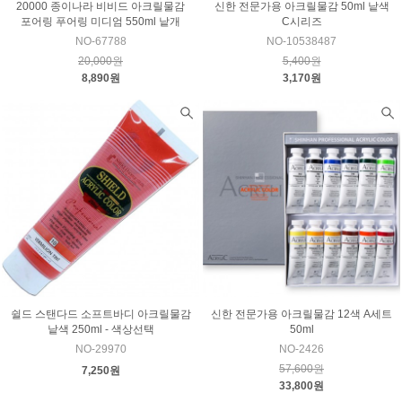
20000 종이나라 비비드 아크릴물감
신한 전문가용 아크릴물감 50ml 낱색
포어링 푸어링 미디엄 550ml 낱개
C시리즈
NO-67788
NO-10538487
20,000원
5,400원
8,890원
3,170원
쉴드 스탠다드 소프트바디 아크릴물감
신한 전문가용 아크릴물감 12색 A세트
낱색 250ml - 색상선택
50ml
NO-29970
NO-2426
57,600원
7,250원
33,800원