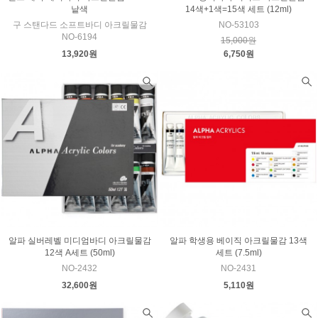
낱색
14색+1색=15색 세트 (12ml)
구 스탠다드 소프트바디 아크릴물감
NO-53103
NO-6194
15,000원
13,920원
6,750원
알파 실버레벨 미디엄바디 아크릴물감
알파 학생용 베이직 아크릴물감 13색
12색 A세트 (50ml)
세트 (7.5ml)
NO-2432
NO-2431
32,600원
5,110원