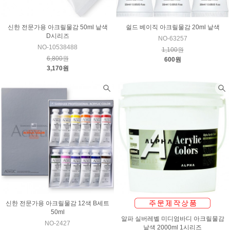
신한 전문가용 아크릴물감 50ml 낱색
쉴드 베이직 아크릴물감 20ml 낱색
D시리즈
NO-63257
NO-10538488
1,100원
6,800원
600원
3,170원
신한 전문가용 아크릴물감 12색 B세트
50ml
알파 실버레벨 미디엄바디 아크릴물감
NO-2427
낱색 2000ml 1시리즈