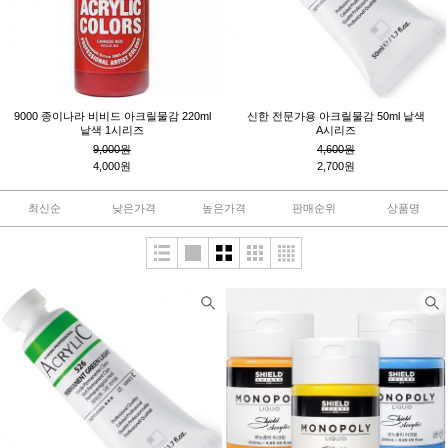
9000 종이나라 비비드 아크릴물감 220ml
신한 전문가용 아크릴물감 50ml 낱색
낱색 1시리즈
A시리즈
9,000원
4,600원
4,000원
2,700원
최신순
낮은가격
높은가격
판매순위
상품명