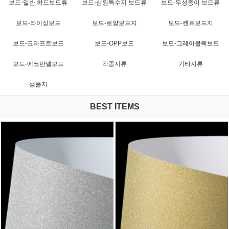
보드-일반 하드보드류
보드-삼원특수지 보드류
보드-두성종이 보드류
보드-라이싱보드
보드-로얄보드지
보드-켄트보드지
보드-크라프트보드
보드-OPP보드
보드-그레이블랙보드
보드-에코판넬보드
각종지류
기타지류
샘플지
BEST ITEMS