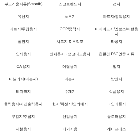
부드러운지류(Smooth)
스코트랜드지
갱지
유산지
노루지
아트지/광택용지
매트지/무광용지
CCP/증착지
머메이드지/엠보스/패턴용
지
골판지
시트지 & 부직포
타공지
인쇄용지
인쇄용지 - 언코티드용지
친환경 FSC인증 지류
OA 용지
메탈용지
펄지
마닐라지(마분지)
마분지
방안지
레자크지
수제지
식품용지
출력용지/사진출력용지
한지/화선지/인의예지
파인애플지
구김지/주름지
산업용지
플로터용지
제본용지
패키지용
레터프레스