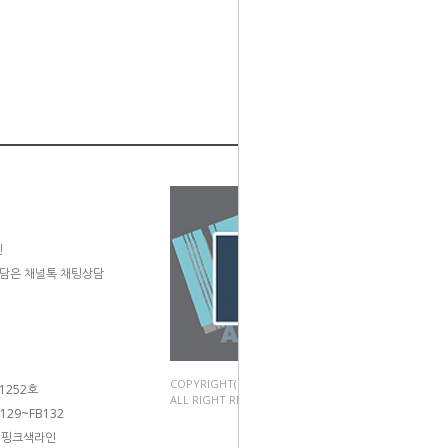
민
고객상담은 채널톡 채팅상담
COPYRIGHT(C).2003~2024 이레화방
1252호
ALL RIGHT RESERVED.
29~FB132
둥 핑크색라인