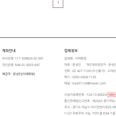
1
계좌안내
업체정보
우리은행
117-369826-02-001
업체명 : 이레화방
대표 : 윤성민
개인정보담당자 : 윤성
국민은행
846-01-0033-647
전화 : 02-427-1126 (수신불가) - 
예금주 : 윤성민(이레화방)
팩스 : 0303-0428-1126
메일 : ireart1126@naver.com
사업자등록번호 : 126-13-80024
VIEW
통신판매업신고번호 : 제2022-경기하남-
주소 : 경기도 하남시 미사강변서로25 FB1
1시간 무료주차 가능, 지하1층 D04 기