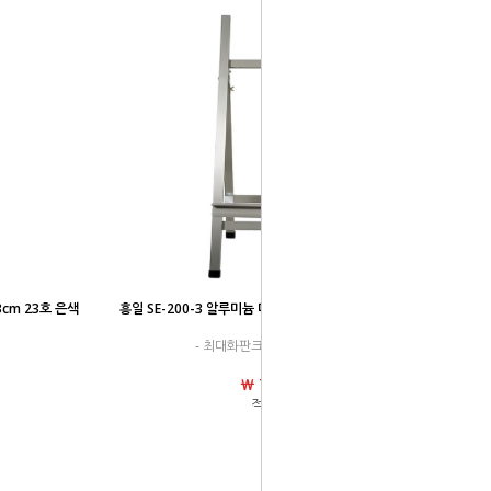
흥일 SE-200-3 알루미늄 디스플레이 실내이젤 H형 (기능형)
cm 23호 은색
- 최대화판크기 150cm (100호)
￦ 78,830원
적립금 0원