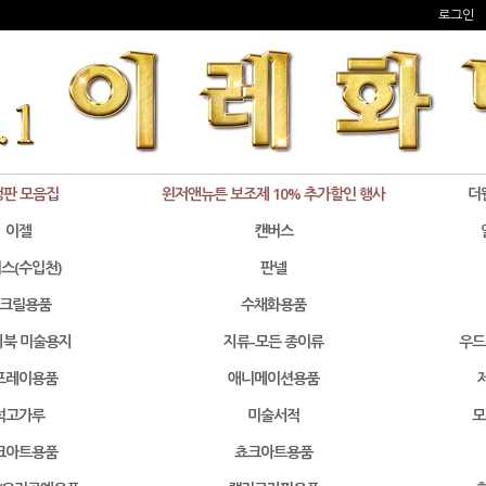
로그인
정판 모음집
윈저앤뉴튼 보조제 10% 추가할인 행사
더
이젤
캔버스
스(수입천)
판넬
크릴용품
수채화용품
북 미술용지
지류-모든 종이류
우드
프레이용품
애니메이션용품
석고가루
미술서적
모
크아트용품
쵸크아트용품