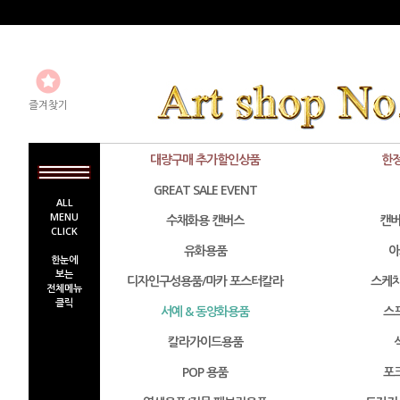
즐겨찾기
대량구매 추가할인상품
한
GREAT SALE EVENT
ALL
MENU
수채화용 캔버스
캔버
CLICK
유화용품
아
한눈에
보는
디자인구성용품/마카 포스터칼라
스케치
전체메뉴
클릭
서예 & 동양화용품
스
칼라가이드용품
POP 용품
포