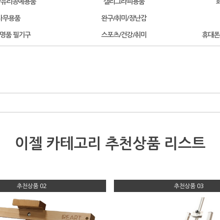
/유리공예용품
캘리그라피용품
사무용품
완구/취미/장난감
/명품 필기구
스포츠/건강/취미
휴대폰
이젤 카테고리
추천상품 리스트
추천상품 02
추천상품 03