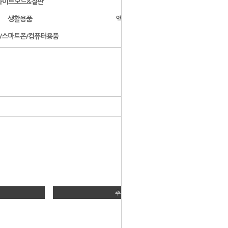
화이트보드&칠판
문구용품
생활용품
액자/사진첩/앨범
/스마트폰/컴퓨터용품
개인결제
- HOME
>
이젤
>
키스톤
추천상품 04