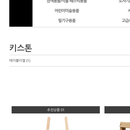
염색용품/직물 패브릭용품
도자기
어린이미술용품
필기구용품
고급
키스톤
테이블이젤 (1)
추천상품 01