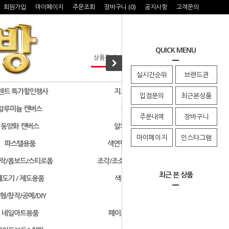
회원가입
마이페이지
주문조회
장바구니 (
0
)
공지사항
고객문의
QUICK MENU
실시간순위
브랜드관
웬트 특가할인행사
지그 특가할인행사
입점문의
최근본상품
알루미늄 캔버스
검정색 캔버스
주문내역
장바구니
동양화 캔버스
알키드물감 및 용품
마이페이지
인스타그램
파스텔용품
색연필/연필/드로잉용품
락/폼보드/스티로폼
조각/조소용품/클레이/판화용품
최근 본 상품
제도기 / 제도용품
색종이 & 종이접기
형/창작/공예/DIY
기타화방용품
네일아트용품
페이스페인팅/미용용품