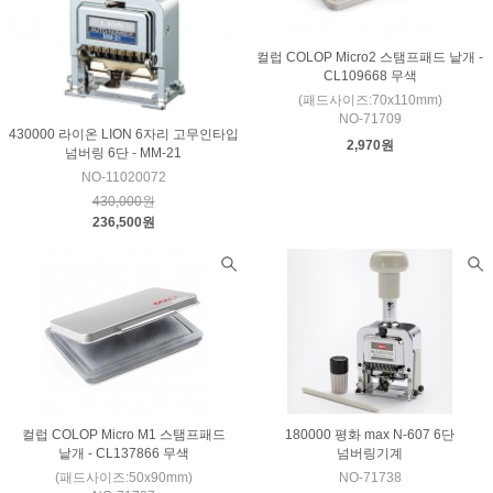
컬럽 COLOP Micro2 스탬프패드 낱개 -
CL109668 무색
(패드사이즈:70x110mm)
NO-71709
430000 라이온 LION 6자리 고무인타입
2,970원
넘버링 6단 - MM-21
NO-11020072
430,000원
236,500원
컬럽 COLOP Micro M1 스탬프패드
180000 평화 max N-607 6단
낱개 - CL137866 무색
넘버링기계
(패드사이즈:50x90mm)
NO-71738