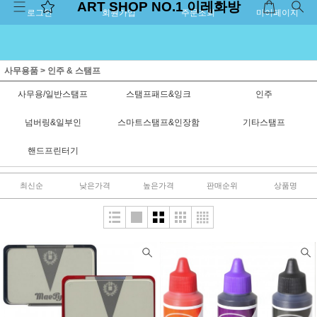
ART SHOP NO.1 이레화방
로그인
회원가입
주문조회
마이페이지
사무용품
>
인주 & 스탬프
사무용/일반스탬프
스탬프패드&잉크
인주
넘버링&일부인
스마트스탬프&인장함
기타스탬프
핸드프린터기
최신순
낮은가격
높은가격
판매순위
상품명