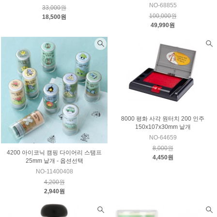
NO-68855
33,000원
100,000원
18,500원
49,990원
8000 평화 사각 원터치 200 인주
150x107x30mm 낱개
NO-64659
8,000원
4200 아이코닉 캠핑 다이어리 스탬프
4,450원
25mm 낱개 - 옵션선택
NO-11400408
4,200원
2,940원