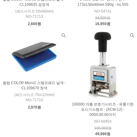
CL109635 검정색
173x130x40mm 590g - no.555
(패드사이즈:50x90mm)
NO-54741
NO-71713
34,000원
2,600원
16,950원
컬럽 COLOP Micro2 스탬프패드 낱개 -
CL109670 청색
(패드사이즈:70x110mm)
NO-71710
100000 아톰 번호기시리즈 - 유통기한
2,970원
표시기스탬프 - (ACM-12) -
0000.00.00까지
NO-68854
100,000원
49,990원