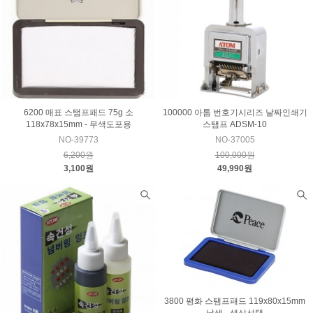
6200 매표 스탬프패드 75g 소
100000 아톰 번호기시리즈 날짜인쇄기
118x78x15mm - 무색도포용
스탬프 ADSM-10
NO-39773
NO-37005
6,200원
100,000원
3,100원
49,990원
3800 평화 스탬프패드 119x80x15mm
낱색 - 색상선택