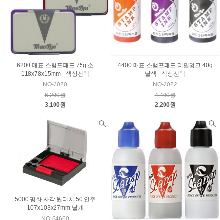
6200 매표 스탬프패드 75g 소
4400 매표 스탬프패드 리필잉크 40g
118x78x15mm - 색상선택
낱색 - 색상선택
NO-2020
NO-2022
6,200원
4,400원
3,100원
2,200원
5000 평화 사각 원터치 50 인주
107x103x27mm 낱개
NO-64660