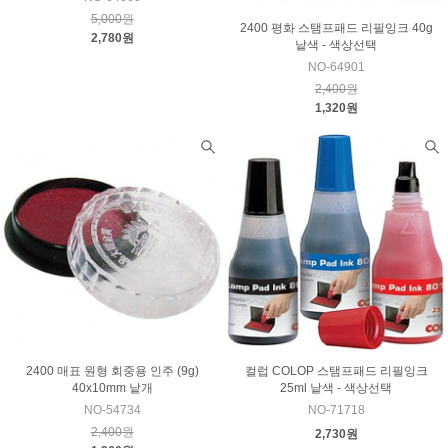
5,000원
2400 평화 스탬프패드 리필잉크 40g
2,780원
낱색 - 색상선택
NO-64901
2,400원
1,320원
2400 매표 원형 회중용 인주 (9g)
컬럽 COLOP 스탬프패드 리필잉크
40x10mm 낱개
25ml 낱색 - 색상선택
NO-54734
NO-71718
2,400원
2,730원