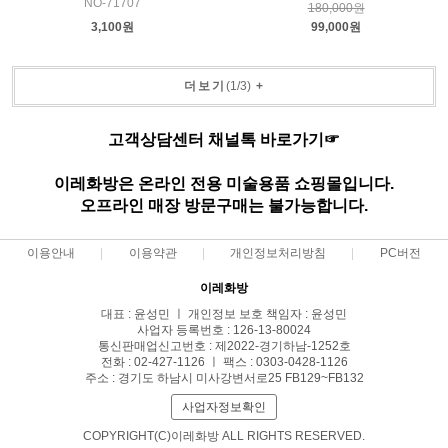
NO-71707
180,000원
3,100원
99,000원
더보기
(
1
/
3
)
+
고객상담센터 채널톡 바로가기☞
이레화방은 온라인 전용 미술용품 쇼핑몰입니다.
오프라인 매장 방문구매는 불가능합니다.
이용안내
이용약관
개인정보처리방침
PC버전
이레화방
대표 : 윤성민 ㅣ 개인정보 보호 책임자 : 윤성민
사업자 등록번호 : 126-13-80024
통신판매업신고번호 : 제2022-경기하남-1252호
전화 : 02-427-1126 ㅣ 팩스 : 0303-0428-1126
주소 : 경기도 하남시 미사강변서로25 FB129~FB132
사업자정보확인
COPYRIGHT(C)이레화방 ALL RIGHTS RESERVED.