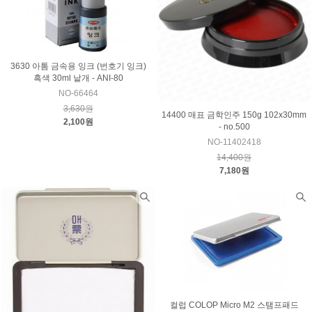
3630 아톰 금속용 잉크 (번호기 잉크)
흑색 30ml 낱개 - ANI-80
NO-66464
3,630원
14400 매표 금학인주 150g 102x30mm
2,100원
- no.500
NO-11402418
14,400원
7,180원
컬럽 COLOP Micro M2 스탬프패드