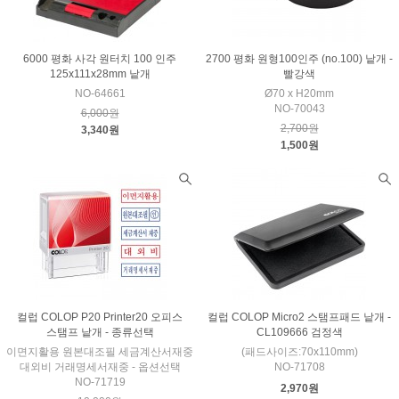
6000 평화 사각 원터치 100 인주
2700 평화 원형100인주 (no.100) 낱개 -
125x111x28mm 낱개
빨강색
NO-64661
Ø70 x H20mm
NO-70043
6,000원
2,700원
3,340원
1,500원
컬럽 COLOP P20 Printer20 오피스
컬럽 COLOP Micro2 스탬프패드 낱개 -
스탬프 낱개 - 종류선택
CL109666 검정색
이면지활용 원본대조필 세금계산서재중
(패드사이즈:70x110mm)
대외비 거래명세서재중 - 옵션선택
NO-71708
NO-71719
2,970원