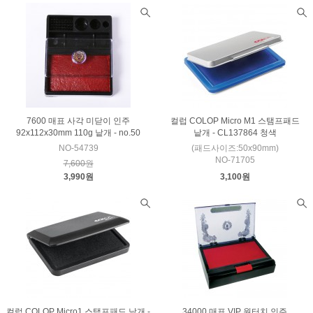
7600 매표 사각 미닫이 인주
컬럽 COLOP Micro M1 스탬프패드
92x112x30mm 110g 낱개 - no.50
낱개 - CL137864 청색
NO-54739
(패드사이즈:50x90mm)
NO-71705
7,600원
3,990원
3,100원
컬럽 COLOP Micro1 스탬프패드 낱개 -
34000 매표 VIP 원터치 인주