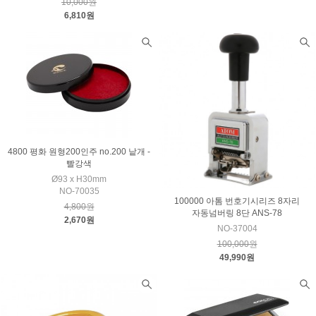
10,000원
6,810원
4800 평화 원형200인주 no.200 낱개 -
빨강색
Ø93 x H30mm
NO-70035
100000 아톰 번호기시리즈 8자리
4,800원
자동넘버링 8단 ANS-78
2,670원
NO-37004
100,000원
49,990원