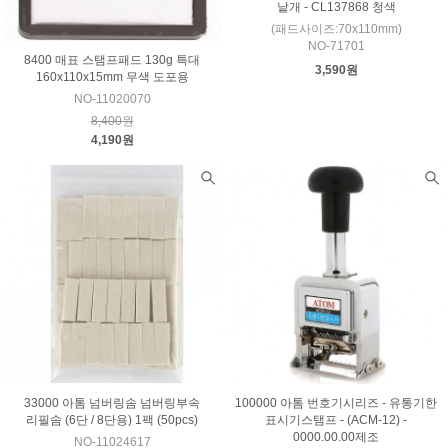
낱개 - CL137868 청색
(패드사이즈:70x110mm)
NO-71701
8400 매표 스탬프패드 130g 특대
3,590원
160x110x15mm 무색 도포용
NO-11020070
8,400원
4,190원
33000 아톰 넘버링솜 넘버링부속
100000 아톰 번호기시리즈 - 유통기한
리필솜 (6단 / 8단용) 1팩 (50pcs)
표시기스탬프 - (ACM-12) -
0000.00.00제조
NO-11024617