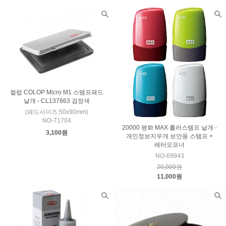
컬럽 COLOP Micro M1 스탬프패드
낱개 - CL137863 검정색
(패드사이즈:50x90mm)
NO-71704
20000 평화 MAX 롤러스탬프 낱개 -
3,100원
개인정보지우개 보안용 스탬프 +
레터오프너
NO-69943
20,000원
11,000원