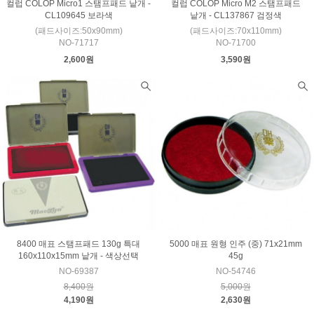
컬럽 COLOP Micro1 스탬프패드 낱개 -
컬럽 COLOP Micro M2 스탬프패드
CL109645 보라색
낱개 - CL137867 검정색
(패드사이즈:50x90mm)
(패드사이즈:70x110mm)
NO-71717
NO-71700
2,600원
3,590원
8400 매표 스탬프패드 130g 특대
5000 매표 원형 인주 (중) 71x21mm
160x110x15mm 낱개 - 색상선택
45g
NO-69387
NO-54746
8,400원
5,000원
4,190원
2,630원