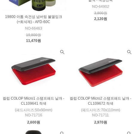
NO-64902
3,800원
19800 아톰 속건성 넘버링 불멸잉크
2,120원
(+희석제) - AFD-60C
NO-66463
19,800원
11,470원
컬럽 COLOP Micro1 스탬프패드 낱개 -
컬럽 COLOP Micro2 스탬프패드 낱개 -
CL109641 적색
CL109672 적색
(패드사이즈:50x90mm)
(패드사이즈:70x110mm)
NO-71716
NO-71711
2,600원
2,970원