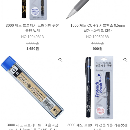
3000 제노 프로터치 브러쉬펜 굵은
1500 제노 CCH-3 샤프펜슬 0.5mm
붓펜 낱개
낱개 - 화이트 칼라
NO-10949813
NO-10950188
3,000원
1,500원
1,650원
900원
3000 제노 프로메이트 1.3 홀더심
3000 제노 프로터치 전문가용 가는붓펜