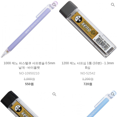
1000 제노 파스텔큐 샤프펜슬 0.5mm
1200 제노 샤프심 1통 (10본) - 1.3mm
낱개 - 바이올렛
B심
NO-10950210
NO-52542
1,000원
1,200원
550원
720원