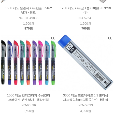
1500 제노 챌린지 샤프펜슬 0.5mm
1200 제노 샤프심 1통 (18본) - 0.9mm
낱개 - 민트
(B)
NO-10949833
NO-52541
1,500원
1,200원
870원
700원
1500 제노 캘리그라피 수성칼라
3000 제노 프로메이트 1.3 홀더심
브러쉬펜 붓펜 낱개 - 색상선택
샤프심 1.3mm 1통 (24본) - HB 심
NO-60596
NO-72033
1,500원
3,000원