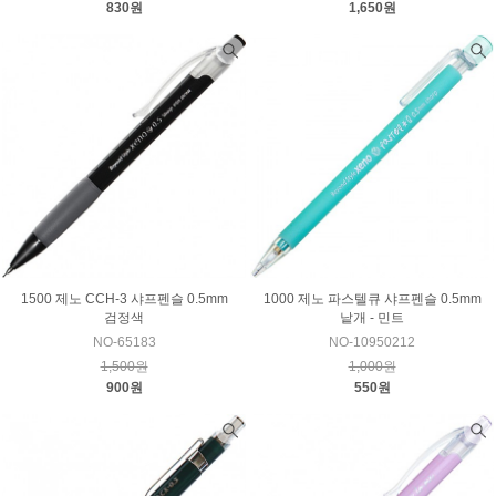
830원
1,650원
1500 제노 CCH-3 샤프펜슬 0.5mm
1000 제노 파스텔큐 샤프펜슬 0.5mm
검정색
낱개 - 민트
NO-65183
NO-10950212
1,500원
1,000원
900원
550원