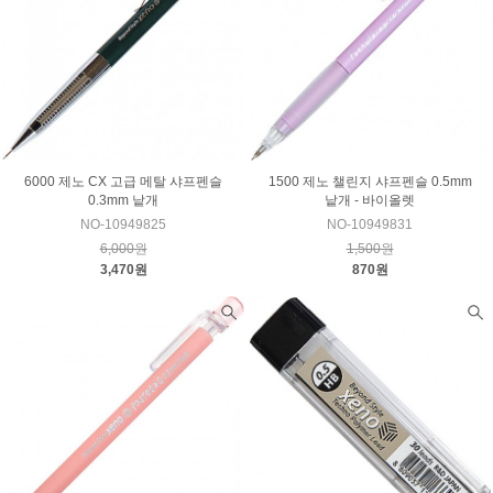
6000 제노 CX 고급 메탈 샤프펜슬
1500 제노 챌린지 샤프펜슬 0.5mm
0.3mm 낱개
낱개 - 바이올렛
NO-10949825
NO-10949831
6,000원
1,500원
3,470원
870원