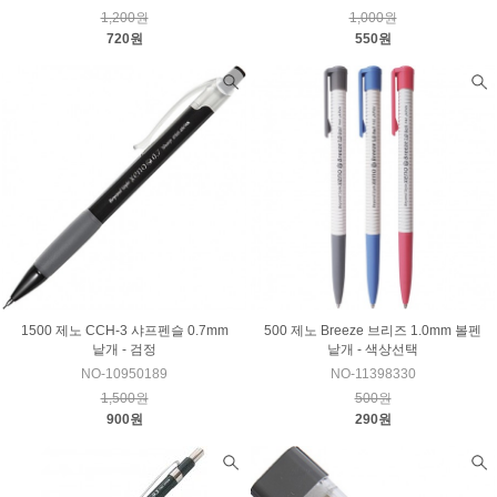
1,200원
1,000원
720원
550원
1500 제노 CCH-3 샤프펜슬 0.7mm
500 제노 Breeze 브리즈 1.0mm 볼펜
낱개 - 검정
낱개 - 색상선택
NO-10950189
NO-11398330
1,500원
500원
900원
290원