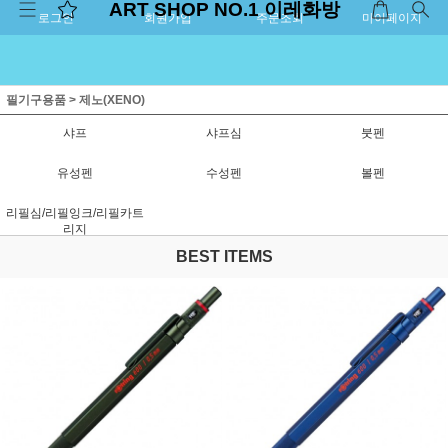
ART SHOP NO.1 이레화방
로그인
회원가입
주문조회
마이페이지
필기구용품
>
제노(XENO)
샤프
샤프심
붓펜
유성펜
수성펜
볼펜
리필심/리필잉크/리필카트
리지
BEST ITEMS