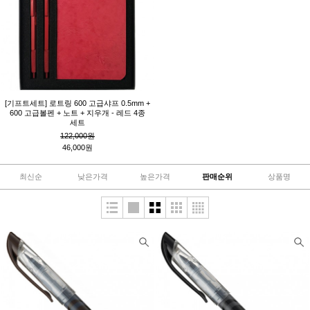
[기프트세트] 로트링 600 고급샤프 0.5mm +
600 고급볼펜 + 노트 + 지우개 - 레드 4종
세트
122,000원
46,000원
최신순
낮은가격
높은가격
판매순위
상품명