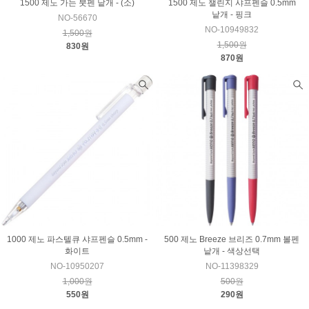
1500 제노 가는 붓펜 낱개 - (소)
1500 제노 챌린지 샤프펜슬 0.5mm
낱개 - 핑크
NO-56670
NO-10949832
1,500원
1,500원
830원
870원
1000 제노 파스텔큐 샤프펜슬 0.5mm -
500 제노 Breeze 브리즈 0.7mm 볼펜
화이트
낱개 - 색상선택
NO-10950207
NO-11398329
1,000원
500원
550원
290원