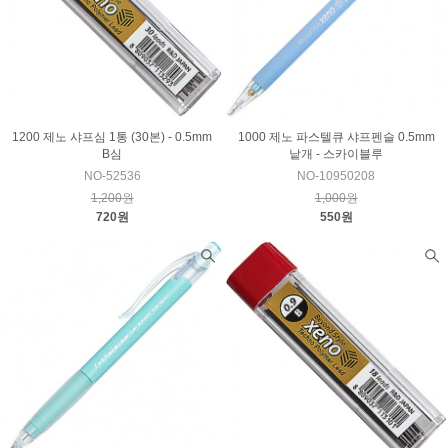
1200 제노 샤프심 1통 (30본) - 0.5mm
1000 제노 파스텔큐 샤프펜슬 0.5mm
B심
낱개 - 스카이블루
NO-52536
NO-10950208
1,200원
1,000원
720원
550원