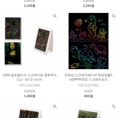
3,000원
3,000원
2,100원
2,100원
2000 글로벌이지 스크래치판 명화액자
민화샵 스크래치페이퍼 해양생물A
(소) - 03.모나리자
UDPPP0201 스크래치보드
NO-11412888
NO-11415483
2,000원
420원
1,400원
600원