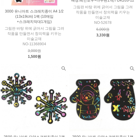
배경:레인보우+나무펜1개) / DK203-12
그림판 바탕 위에 긁어서 그림을 그려
3000 유니아트 스크래치종이 A4 1/2
작품을 만들면서 창의력을 키우는
(13x19cm) 1팩 (10매입
미술교재
+스크래치막대1개입)
NO-52678
그림판 바탕 위에 긁어서 그림을 그려
6,000원
작품을 만들면서 창의력을 키우는
3,330원
미술교재
NO-11368904
3,000원
1,500원