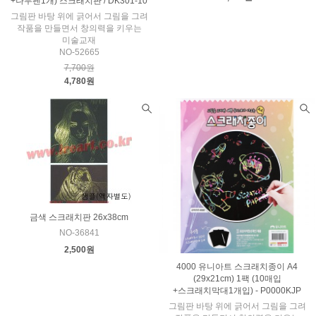
+나무펜1개) 스크래치판 / DK301-10
그림판 바탕 위에 긁어서 그림을 그려
작품을 만들면서 창의력을 키우는
미술교재
NO-52665
7,700원
4,780원
금색 스크래치판 26x38cm
NO-36841
2,500원
4000 유니아트 스크래치종이 A4
(29x21cm) 1팩 (10매입
+스크래치막대1개입) - P0000KJP
그림판 바탕 위에 긁어서 그림을 그려