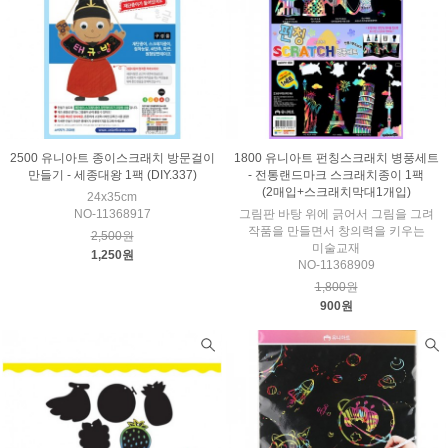
2500 유니아트 종이스크래치 방문걸이
1800 유니아트 펀칭스크래치 병풍세트
만들기 - 세종대왕 1팩 (DIY.337)
- 전통랜드마크 스크래치종이 1팩
(2매입+스크래치막대1개입)
24x35cm
NO-11368917
그림판 바탕 위에 긁어서 그림을 그려
작품을 만들면서 창의력을 키우는
2,500원
미술교재
1,250원
NO-11368909
1,800원
900원