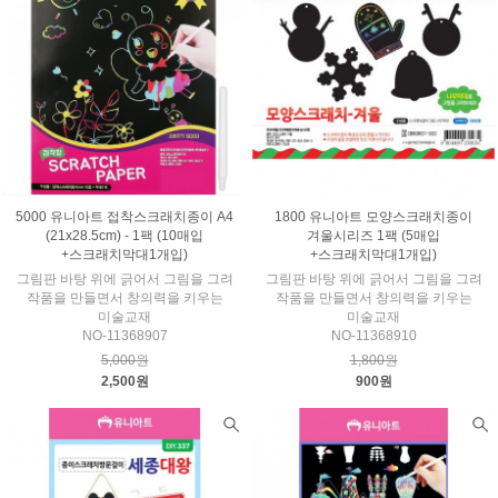
5000 유니아트 접착스크래치종이 A4
1800 유니아트 모양스크래치종이
(21x28.5cm) - 1팩 (10매입
겨울시리즈 1팩 (5매입
+스크래치막대1개입)
+스크래치막대1개입)
그림판 바탕 위에 긁어서 그림을 그려
그림판 바탕 위에 긁어서 그림을 그려
작품을 만들면서 창의력을 키우는
작품을 만들면서 창의력을 키우는
미술교재
미술교재
NO-11368907
NO-11368910
5,000원
1,800원
2,500원
900원