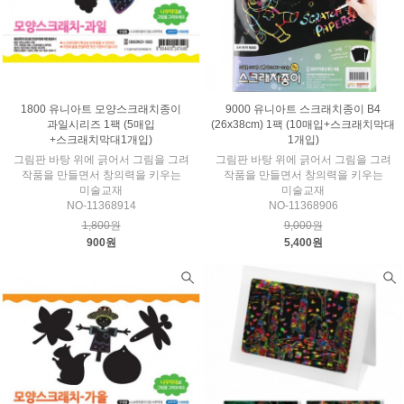
1800 유니아트 모양스크래치종이
9000 유니아트 스크래치종이 B4
과일시리즈 1팩 (5매입
(26x38cm) 1팩 (10매입+스크래치막대
+스크래치막대1개입)
1개입)
그림판 바탕 위에 긁어서 그림을 그려
그림판 바탕 위에 긁어서 그림을 그려
작품을 만들면서 창의력을 키우는
작품을 만들면서 창의력을 키우는
미술교재
미술교재
NO-11368914
NO-11368906
1,800원
9,000원
900원
5,400원