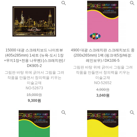
15000 대광 스크래치보드 나이트뷰
4900 대광 스크래치판 스크래치보드 중
(405x285mm) 1세트 (뉴욕-도시 1장
(200x265mm) 1팩 (핑크색5장/배경:
+무지1장+전용 나무펜) [스크래치판] /
레인보우) / DK106-5
DK905-2
그림판 바탕 위에 긁어서 그림을 그려
그림판 바탕 위에 긁어서 그림을 그려
작품을 만들면서 창의력을 키우는
작품을 만들면서 창의력을 키우는
미술교재
미술교재
NO-52652
NO-52673
4,900원
15,000원
3,040원
9,300원