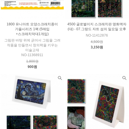
1800 유니아트 모양스크래치종이
4500 글로벌이지 스크래치판 명화액자
가을시리즈 1팩 (5매입
(대) - 07.그랑드 자트 섬의 일요일 오후
+스크래치막대1개입)
NO-11412876
그림판 바탕 위에 긁어서 그림을 그려
4,500원
작품을 만들면서 창의력을 키우는
3,150원
미술교재
NO-11368911
1,800원
900원