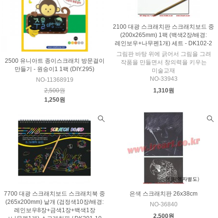
2100 대광 스크래치판 스크래치보드 중
(200x265mm) 1팩 (백색2장/배경:
레인보우+나무펜1개) 세트 - DK102-2
그림판 바탕 위에 긁어서 그림을 그려
2500 유니아트 종이스크래치 방문걸이
작품을 만들면서 창의력을 키우는
만들기 - 원숭이1 1팩 (DIY.295)
미술교재
NO-33943
NO-11368919
2,500원
1,310원
1,250원
7700 대광 스크래치보드 스크래치북 중
은색 스크래치판 26x38cm
(265x200mm) 낱개 (검정색10장/배경:
NO-36840
레인보우8장+금색1장+백색1장
2,500원