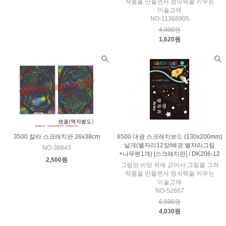
작품을 만들면서 창의력을 키우는
미술교재
NO-11368905
4,000원
1,620원
3500 칼라 스크래치판 26x38cm
6500 대광 스크래치보드 (130x200mm)
낱개(별자리12장/배경:별자리그림
NO-36843
+나무펜1개) [스크래치판] / DK206-12
2,500원
그림판 바탕 위에 긁어서 그림을 그려
작품을 만들면서 창의력을 키우는
미술교재
NO-52667
6,500원
4,030원