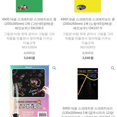
4900 대광 스크래치판 스크래치보드 중
4900 대광 스크래치판 스크래치보드 중
(200x265mm) 1팩 (그린색5장/배경:
(200x265mm) 1팩 (노랑색5장/배경:
레인보우) / DK108-5
레인보우) / DK107-5
그림판 바탕 위에 긁어서 그림을 그려
그림판 바탕 위에 긁어서 그림을 그려
작품을 만들면서 창의력을 키우는
작품을 만들면서 창의력을 키우는
미술교재
미술교재
NO-52654
NO-52653
4,900원
4,900원
3,040원
3,040원
6000 대광 스크래치판 스크래치보드
(130x200mm) 1팩 (공주시리즈 12장/