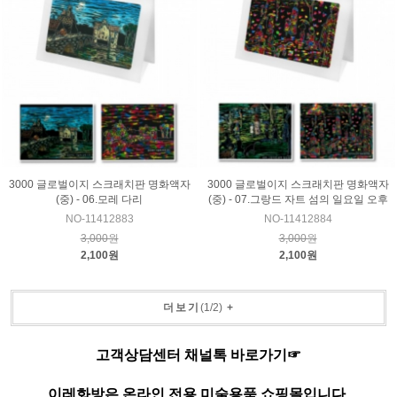
3000 글로벌이지 스크래치판 명화액자
3000 글로벌이지 스크래치판 명화액자
(중) - 06.모레 다리
(중) - 07.그랑드 자트 섬의 일요일 오후
NO-11412883
NO-11412884
3,000원
3,000원
2,100원
2,100원
더보기
(
1
/
2
)
+
고객상담센터 채널톡 바로가기☞
이레화방은 온라인 전용 미술용품 쇼핑몰입니다.