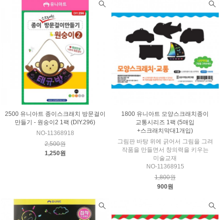
2500 유니아트 종이스크래치 방문걸이
1800 유니아트 모양스크래치종이
만들기 - 원숭이2 1팩 (DIY.296)
교통시리즈 1팩 (5매입
+스크래치막대1개입)
NO-11368918
그림판 바탕 위에 긁어서 그림을 그려
2,500원
작품을 만들면서 창의력을 키우는
1,250원
미술교재
NO-11368915
1,800원
900원