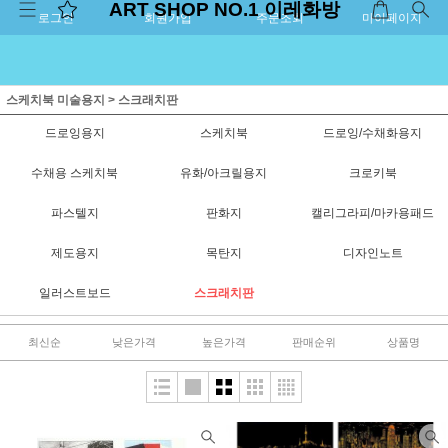
ART SHOP NO.1 이레화방
로그인
회원가입
주문조회
마이페이지
스케치북 미술용지
>
스크래치판
드로잉용지
스케치북
드로잉/수채화용지
수채용 스케치북
유화/아크릴용지
크로키북
파스텔지
판화지
캘리그라피/마카용패드
제도용지
목탄지
디자인노트
일러스트보드
스크래치판
최신순
낮은가격
높은가격
판매순위
상품명