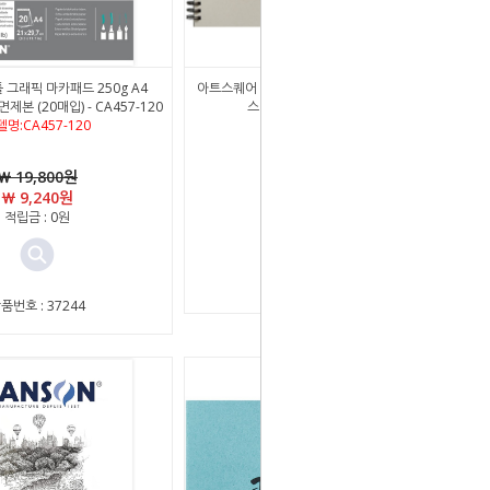
 그래픽 마카패드 250g A4
아트스퀘어 KHAN02 캘리그라피 한지 드로잉
1면제본 (20매입) - CA457-120
스케치북 85g A4 (55매입)
델명:CA457-120
￦ 19,800원
￦ 4,840원
￦ 9,240원
적립금 : 0원
적립금 : 0원
상품번호 : 41244
품번호 : 37244