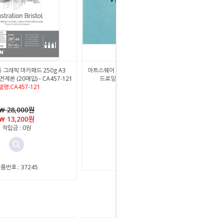
 그래픽 마카패드 250g A3
아트스퀘어 KRO01 캘리그라피 러프 (Rough)
1면제본 (20매입) - CA457-121
드로잉 스케치북 A5 200g (24매입)
델명:CA457-121
￦ 28,000원
￦ 3,300원
￦ 13,200원
적립금 : 0원
적립금 : 0원
상품번호 : 41238
품번호 : 37245