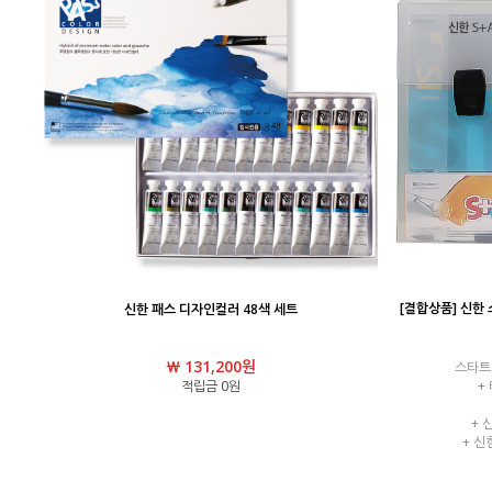
[결합상품] 신한 스
신한 패스 디자인컬러 48색 세트
￦ 131,200원
스타트 
적립금 0원
+
+ 
+ 신