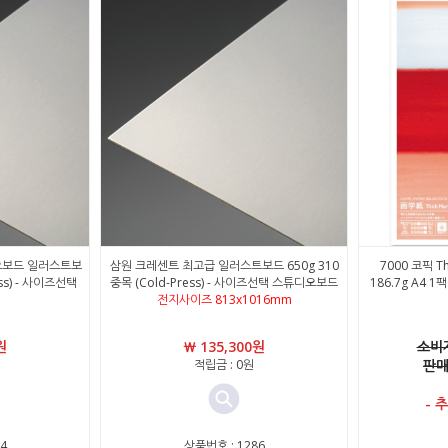
오보드 일러스트보
삼원 크레센트 최고급 일러스트보드 650g 310
7000 코픽 T
ess) - 사이즈선택
중목 (Cold-Press) - 사이즈선택 스튜디오보드
186.7g A4 
전지사이즈 813x1016mm
원
￦ 135,300원
소비자
적립금 : 0원
판매
- 
4
상품번호 : 1286