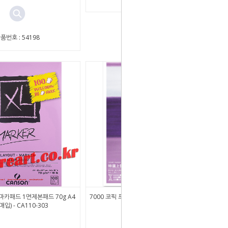
품번호 : 54198
 마카패드 1면제본패드 70g A4
7000 코픽 프리미엄 본드 마카전용지 157g A4
매입) - CA110-303
1팩 (20장)