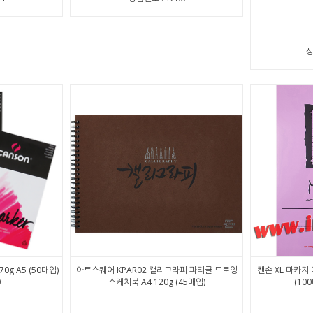
상
g A5 (50매입)
아트스퀘어 KPAR02 캘리그라피 파티클 드로잉
캔손 XL 마카지
0
스케치북 A4 120g (45매입)
(100