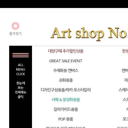
즐겨찾기
대량구매 추가할인상품
한
GREAT SALE EVENT
ALL
MENU
수채화용 캔버스
캔버
CLICK
유화용품
아
한눈에
보는
디자인구성용품/마카 포스터칼라
스케치
전체메뉴
클릭
서예 & 동양화용품
스
칼라가이드용품
POP 용품
포