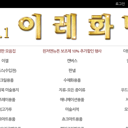
로그인
정판 모음집
윈저앤뉴튼 보조제 10% 추가할인 행사
더
이젤
캔버스
스(수입천)
판넬
크릴용품
수채화용품
북 미술용지
지류-모든 종이류
우드
프레이용품
애니메이션용품
석고가루
미술서적
모
크아트용품
쵸크아트용품