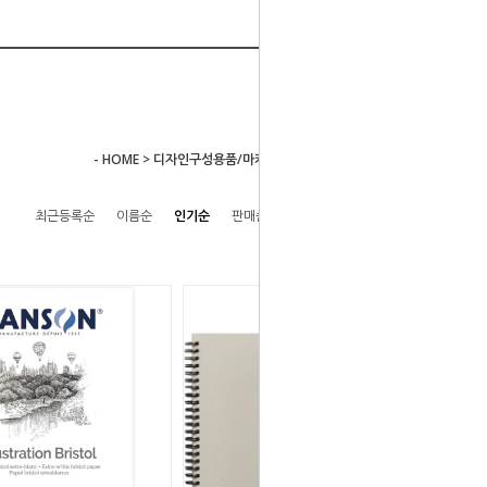
- HOME
>
디자인구성용품/마카 포스터칼라
>
기타디자인 용품
최근등록순
이름순
인기순
판매순
높은가격순
낮은가격순