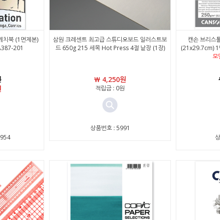
치북 (1면제본)
삼원 크레센트 최고급 스튜디오보드 일러스트보
캔손 브리스톨
A387-201
드 650g 215 세목 Hot Press 4절 낱장 (1장)
(21x29.7cm) 
모
원
￦ 4,250원
원
적립금 : 0원
상품번호 : 5991
954
상