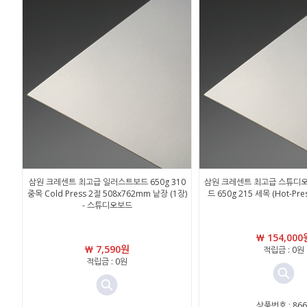
삼원 크레센트 최고급 일러스트보드 650g 310
삼원 크레센트 최고급 스튜디
중목 Cold Press 2절 508x762mm 낱장 (1장)
드 650g 215 세목 (Hot-Pr
- 스튜디오보드
￦ 154,000
￦ 7,590원
적립금 : 0원
적립금 : 0원
상품번호 : 866