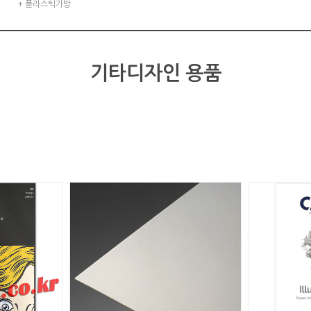
+ 플라스틱가방
￦ 22,120원
적립금 0원
기타디자인 용품