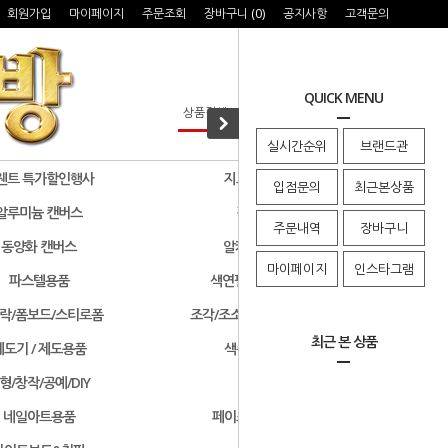
회원가입
마이페이지
주문조회
장바구니 (
0
)
공지사항
고객문의
QUICK MENU
실시간순위
브랜드관
웬트 특가할인행사
지그 특가할인행사
입점문의
최근본상품
알루미늄 캔버스
검정색 캔버스
주문내역
장바구니
동양화 캔버스
알키드물감 및 용품
마이페이지
인스타그램
파스텔용품
색연필/연필/드로잉용품
락/폼보드/스티로폼
조각/조소용품/클레이/판화용품
최근 본 상품
제도기 / 제도용품
색종이 & 종이접기
형/창작/공예/DIY
기타화방용품
네일아트용품
페이스페인팅/미용용품