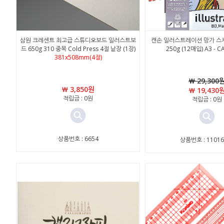
삼원 크레센트 최고급 스튜디오보드 일러스트보
캔손 일러스트레이션 망가 스케
드 650g 310 중목 Cold Press 4절 낱장 (1장)
250g (12매입) A3 - C
381x508mm(4절)
￦ 29,300
￦ 3,850원
￦ 19,430
적립금 : 0원
적립금 : 0원
상품번호 : 6654
상품번호 : 11016