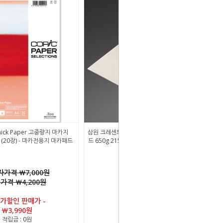
hick Paper 고중량지 마카지
삼원 크레센트 최고급 스튜디오보드 일러스트보
1팩 (20장) - 마카전용지 마카패드
드 650g 215 세목 (Hot-Press) 2절 낱장 (1장)
가격 ￦7,000원
￦ 8,470원
가격 ￦4,200원
적립금 : 0원
추가할인 판매가 -
￦3,990원
적립금 : 0원
상품번호 : 1287