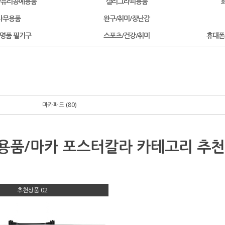
/유리공예용품
캘리그라피용품
사무용품
완구/취미/장난감
/명품 필기구
스포츠/건강/취미
휴대폰
마카패드 (80)
용품/마카 포스터칼라 카테고리
추천
추천상품 02