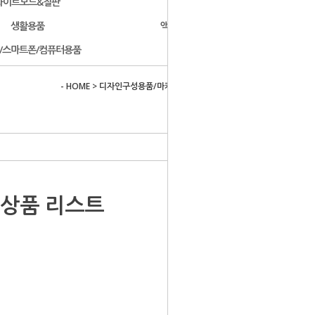
화이트보드&칠판
문구용품
생활용품
액자/사진첩/앨범
/스마트폰/컴퓨터용품
개인결제
- HOME
>
디자인구성용품/마카 포스터칼라
>
기타디자인 용품
상품 리스트