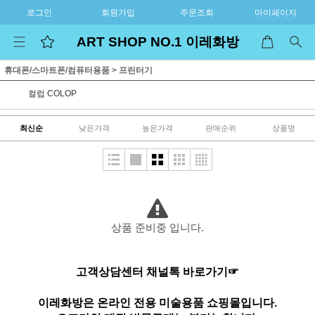
로그인
회원가입
주문조회
마이페이지
ART SHOP NO.1 이레화방
휴대폰/스마트폰/컴퓨터용품
>
프린터기
컬럽 COLOP
최신순
낮은가격
높은가격
판매순위
상품명
상품 준비중 입니다.
고객상담센터 채널톡 바로가기☞
이레화방은 온라인 전용 미술용품 쇼핑몰입니다.