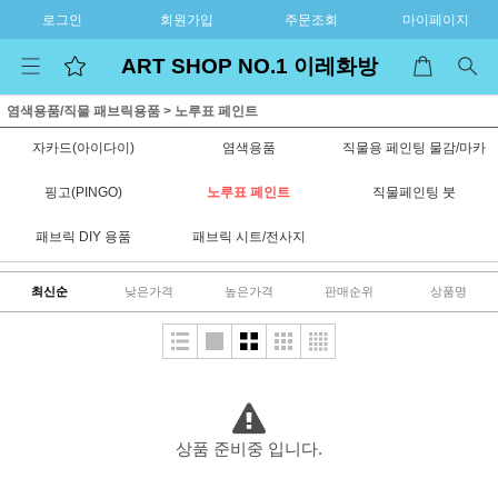
로그인
회원가입
주문조회
마이페이지
ART SHOP NO.1 이레화방
염색용품/직물 패브릭용품
>
노루표 페인트
자카드(아이다이)
염색용품
직물용 페인팅 물감/마카
핑고(PINGO)
노루표 페인트
직물페인팅 붓
패브릭 DIY 용품
패브릭 시트/전사지
최신순
낮은가격
높은가격
판매순위
상품명
상품 준비중 입니다.