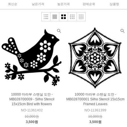
최신순
낮은가격
높은가격
판매순위
상품명
10000 마라부 스텐실 도안 -
10000 마라부 스텐실 도안 -
MB028700009 - Silho Stencil
MB028700001 Silho Stencil 15x15cm
15x15cm Bird with flowers
Framed Leaves
NO-11361402
NO-11361399
10,000원
10,000원
3,500원
3,500원