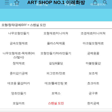
ART SHOP NO.1 이레화방
로그인
회원가입
주문조회
마이페이지
모형/창작/공예/DIY
>
스텐실 도안
나무모형만들기
모형재료/미니어쳐
조경재료/미니어쳐
금속모형재료
플라스틱제품
아크릴모형재료
나무모형재료-목재류(바
모형만들기/따라만들기
공예용품
스/발사)
창작재료
길딩&몰딩
마블링물감
종이감기공예
피그먼트/안료
보조제
데코용 물감/마카
데코/톨페인팅 붓
쵸크아트
양초만들기
포맥스
공구류
포일아트
스텐실 도안
한지공예