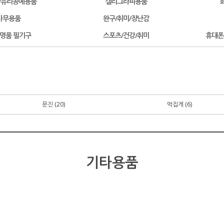
/유리공예용품
캘리그라피용품
사무용품
완구/취미/장난감
/명품 필기구
스포츠/건강/취미
휴대폰
문진 (20)
먹집게 (6)
기타용품