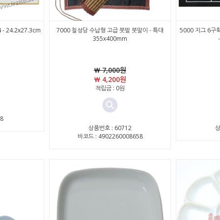
 24.2x27.3cm
7000 칠성당 수납형 고급 붓발 붓말이 - 특대
5000 지그 6구
355x400mm
￦ 7,000원
￦ 4,200원
적립금 : 0원
8
상품번호 : 60712
상
바코드 : 4902260008658