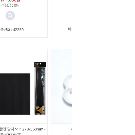
적립금 : 0원
상품번호 : 2919
바코드 : 2909030001046
품번호 : 42260
 깔판 깔지 모포 270x360mm -
예랑 도자기 꽃접시 (소)
ZIG-KA29-201