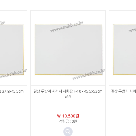
37.9x45.5cm
길상 두방지 시끼시 서화판 F-10 - 45.5x53cm
길상 두방지 시끼시
낱개
￦ 10,500원
적립금 : 0원