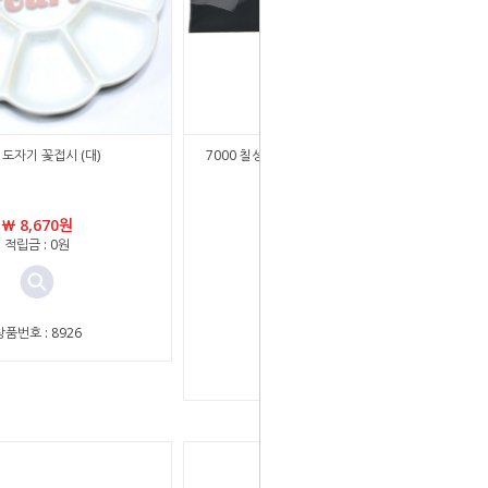
 도자기 꽃접시 (대)
7000 칠성당 고급 서화연 깔판 깔지 모포 -
70x60cm
￦ 8,670원
￦ 7,000원
적립금 : 0원
￦ 3,850원
적립금 : 0원
상품번호 : 8926
상품번호 : 42543