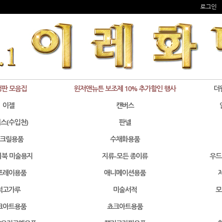
로그인
정판 모음집
윈저앤뉴튼 보조제 10% 추가할인 행사
더
이젤
캔버스
스(수입천)
판넬
크릴용품
수채화용품
북 미술용지
지류-모든 종이류
우드
프레이용품
애니메이션용품
석고가루
미술서적
모
크아트용품
쵸크아트용품