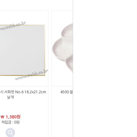
 서화판 No.6 18.2x21.2cm
4500 칠성당 강화플라스틱 꽃접시 (소)
낱개
160x18mm
￦ 1,380원
￦ 4,500원
적립금 : 0원
￦ 2,480원
적립금 : 0원