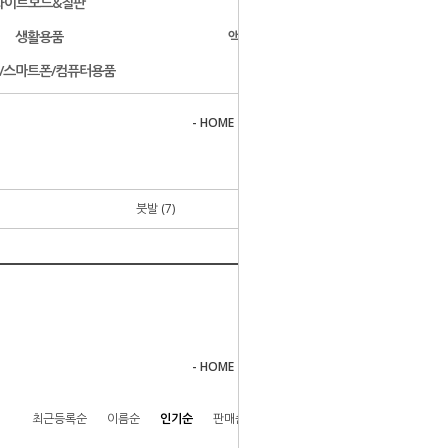
화이트보드&칠판
문구용품
생활용품
액자/사진첩/앨범
/스마트폰/컴퓨터용품
개인결제
- HOME
>
서예 & 동양화용품
>
기타용품
붓발 (7)
- HOME
>
서예 & 동양화용품
>
기타용품
최근등록순
이름순
인기순
판매순
높은가격순
낮은가격순