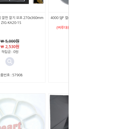
획 깔판 깔지 모포 270x360mm
4000 SJP 캘리그라피전용 도자기 꼬리접시 필산
- ZIG-KA20-1S
겸용 - 7x11cm
(벼루대용으로 먹물을 담아서도 사용됨)
￦ 5,000원
￦ 4,000원
￦ 2,530원
￦ 3,290원
적립금 : 0원
적립금 : 0원
품번호 : 57908
상품번호 : 71138