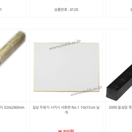
1
상품번호 : 6120
이 320x280mm
길상 두방지 시끼시 서화판 No.1 10x15cm 낱
3000 칠성당 학
개
￦ 800원