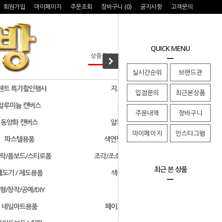
회원가입
마이페이지
주문조회
장바구니 (
0
)
공지사항
고객문의
QUICK MENU
실시간순위
브랜드관
웬트 특가할인행사
지그 특가할인행사
입점문의
최근본상품
알루미늄 캔버스
검정색 캔버스
주문내역
장바구니
동양화 캔버스
알키드물감 및 용품
마이페이지
인스타그램
파스텔용품
색연필/연필/드로잉용품
락/폼보드/스티로폼
조각/조소용품/클레이/판화용품
최근 본 상품
제도기 / 제도용품
색종이 & 종이접기
형/창작/공예/DIY
기타화방용품
네일아트용품
페이스페인팅/미용용품