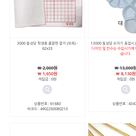
3000 칠성당 학생용 줄깔판 깔지 (모포) -
13000 칠성당 도자기 꽃접시 (
62x33
디자인 및 칸수는 수입시기에 
습니다.
￦ 2,000원
￦ 13,000
￦ 1,650원
￦ 8,130원
적립금 : 0원
적립금 : 0원
상품번호 : 61680
상품번호 : 434
바코드 : 4902260080210