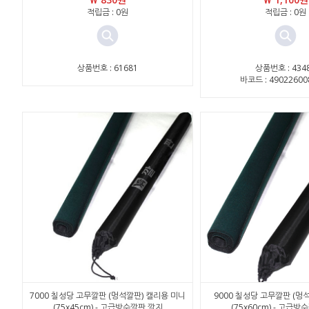
적립금 : 0원
적립금 : 0원
상품번호 : 61681
상품번호 : 434
바코드 : 49022600
7000 칠성당 고무깔판 (멍석깔판) 캘리용 미니
9000 칠성당 고무깔판 (멍
(75x45cm) - 고급방수깔판 깔지
(75x60cm) - 고급