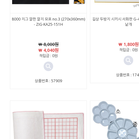
8000 지그 깔판 깔지 모포 no.3 (270x360mm)
길상 두방지 시끼시 서화판 G-4 -
- ZIG-KA25-151H
낱개
￦ 8,000원
￦ 1,800원
￦ 4,040원
적립금 : 0원
적립금 : 0원
상품번호 : 174
상품번호 : 57909