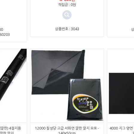
적립금 : 0원
상품번호 : 3043
80
상
80203
석깔판) 4절지용
12000 칠성당 고급 서화연 깔판 깔지 모포 -
4000 지그 양면
방수깔판 깔지
140x50cm