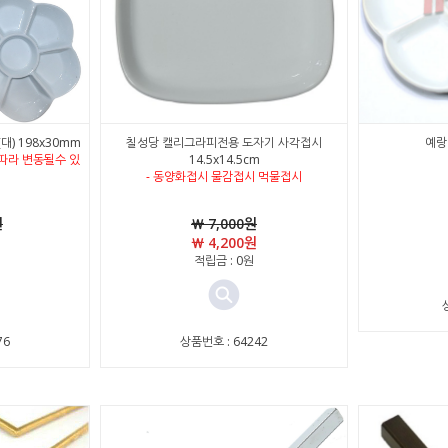
대) 198x30mm
칠성당 캘리그라피전용 도자기 사각접시
예랑
따라 변동될수 있
14.5x14.5cm
- 동양화접시 물감접시 먹물접시
원
￦ 7,000원
￦ 4,200원
적립금 : 0원
76
상품번호 : 64242