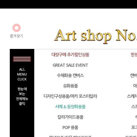
즐겨찾기
대량구매 추가할인상품
한
GREAT SALE EVENT
ALL
MENU
수채화용 캔버스
캔버
CLICK
유화용품
아
한눈에
보는
디자인구성용품/마카 포스터칼라
스케치
전체메뉴
클릭
서예 & 동양화용품
스
칼라가이드용품
POP 용품
포