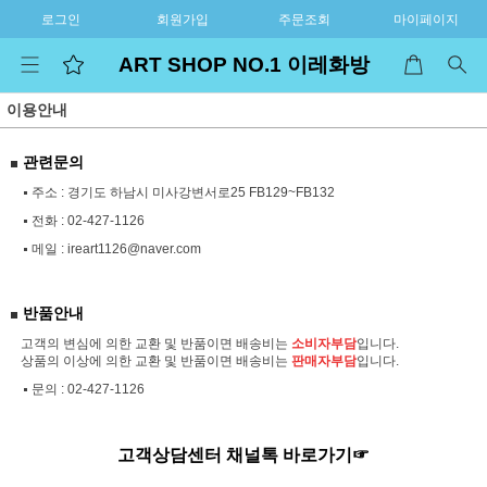
로그인
회원가입
주문조회
마이페이지
ART SHOP NO.1 이레화방
이용안내
관련문의
주소 : 경기도 하남시 미사강변서로25 FB129~FB132
전화 :
02-427-1126
메일 :
ireart1126@naver.com
반품안내
고객의 변심에 의한 교환 및 반품이면 배송비는
소비자부담
입니다.
상품의 이상에 의한 교환 및 반품이면 배송비는
판매자부담
입니다.
문의 :
02-427-1126
고객상담센터 채널톡 바로가기☞