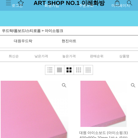
ART SHOP NO.1 이레화방
로그인
회원가입
주문조회
마이페이지
우드락/폼보드/스티로폼
>
아이소핑크
대원우드락
현진아트
최신순
낮은가격
높은가격
판매순위
상품명
대원 아이소보드 (아이소핑크)