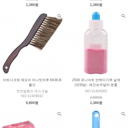
1,380원
1,380원
아트시크릿 제도비 미니빗자루 6638-B
2500 유니아트 반짝이가루 낱색
월넛
(약30g) - 레인보우칼라 분홍
천연말총모 데스크솔
NO-11404065
NO-11409832
2,500원
6,900원
1,380원