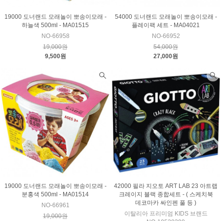
19000 도너랜드 모래놀이 뽀송이모래 -
54000 도너랜드 모래놀이 뽀송이모래 -
하늘색 500ml - MA01515
플레이팩 세트 - MA04021
NO-66958
NO-66952
19,000원
54,000원
9,500원
27,000원
19000 도너랜드 모래놀이 뽀송이모래 -
42000 필라 지오토 ART LAB 23 아트랩
분홍색 500ml - MA01514
크레이지 블랙 종합세트 - ( 스케치북
데코마카 싸인펜 풀 등 )
NO-66961
이탈리아 프리미엄 KIDS 브랜드
19,000원