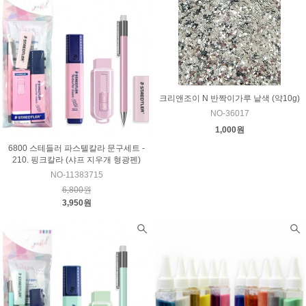
크리앤조이 N 반짝이가루 낱색 (약10g)
NO-36017
1,000원
6800 스테들러 파스텔칼라 문구세트 -
210. 핑크칼라 (샤프 지우개 형광펜)
NO-11383715
6,800원
3,950원