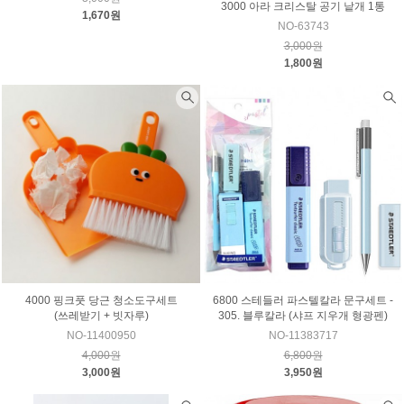
3000 아라 크리스탈 공기 낱개 1통
1,670원
NO-63743
3,000원
1,800원
4000 핑크풋 당근 청소도구세트
6800 스테들러 파스텔칼라 문구세트 -
(쓰레받기 + 빗자루)
305. 블루칼라 (샤프 지우개 형광펜)
NO-11400950
NO-11383717
4,000원
6,800원
3,000원
3,950원