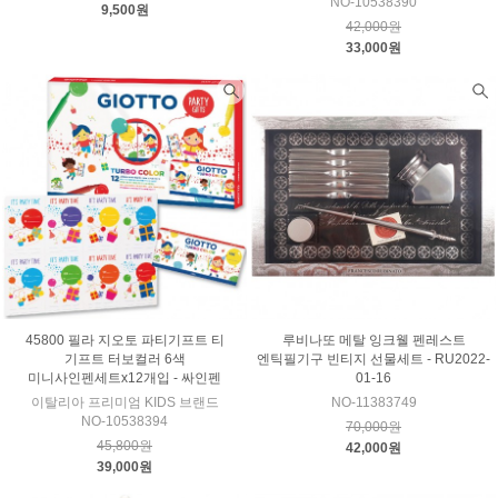
NO-10538390
9,500원
42,000원
33,000원
45800 필라 지오토 파티기프트 티
루비나또 메탈 잉크웰 펜레스트
기프트 터보컬러 6색
엔틱필기구 빈티지 선물세트 - RU2022-
미니사인펜세트x12개입 - 싸인펜
01-16
이탈리아 프리미엄 KIDS 브랜드
NO-11383749
NO-10538394
70,000원
45,800원
42,000원
39,000원