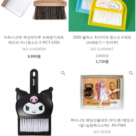
아트시크릿 책상빗자루 쓰레받기세트
2500 필박스 치이카와 청소도구세트
제도비 미니청소도구 RCT-1550
(쓰레받기 + 빗자루)
NO-11409059
NO-11400947
2,500원
9,900원
1,730원
루비나또 웨딩선물세트 (우드펜+병잉크
+씰+실링왁스스틱) - RU7064
NO-35359