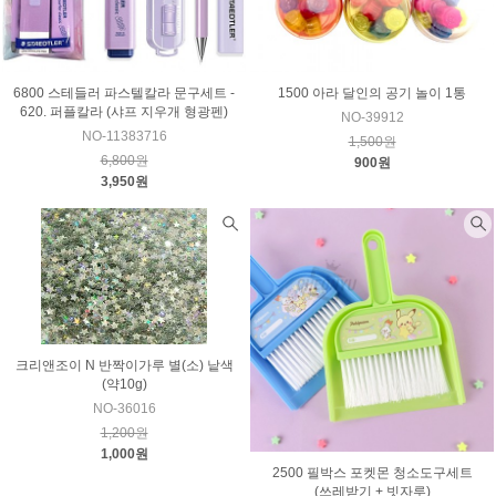
6800 스테들러 파스텔칼라 문구세트 -
1500 아라 달인의 공기 놀이 1통
620. 퍼플칼라 (샤프 지우개 형광펜)
NO-39912
NO-11383716
1,500원
6,800원
900원
3,950원
크리앤조이 N 반짝이가루 별(소) 낱색
(약10g)
NO-36016
1,200원
1,000원
2500 필박스 포켓몬 청소도구세트
(쓰레받기 + 빗자루)