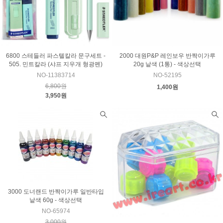
6800 스테들러 파스텔칼라 문구세트 -
2000 대원P&P 레인보우 반짝이가루
505. 민트칼라 (샤프 지우개 형광펜)
20g 낱색 (1통) - 색상선택
NO-11383714
NO-52195
6,800원
1,400원
3,950원
3000 도너랜드 반짝이가루 일반타입
낱색 60g - 색상선택
NO-65974
3,000원