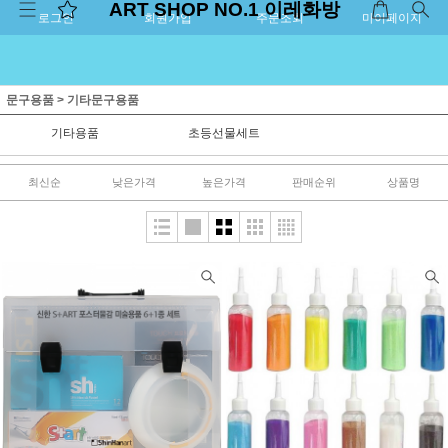
ART SHOP NO.1 이레화방
로그인
회원가입
주문조회
마이페이지
문구용품
>
기타문구용품
기타용품
초등선물세트
최신순
낮은가격
높은가격
판매순위
상품명