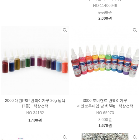
NO-11400949
2,500원
2,000원
2000 대원P&P 반짝이가루 20g 낱색
3000 도너랜드 반짝이가루
(1통) - 색상선택
레인보우타입 낱색 60g - 색상선택
NO-34152
NO-65973
3,000원
1,400원
1,670원