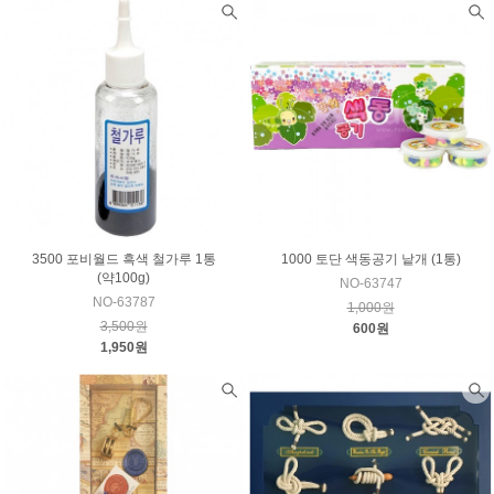
3500 포비월드 흑색 철가루 1통
1000 토단 색동공기 낱개 (1통)
(약100g)
NO-63747
NO-63787
1,000원
3,500원
600원
1,950원