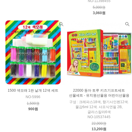
NO-11398455
5,000원
3,060원
1500 색모래 1판 낱개 12색 세트
22000 동아 토루 키즈기프트세트
선물세트 - 유치원선물용 어린이선물용
NO-5996
구성 : 크레파스18색, 향기사인펜12색.
1,500원
물감6ml 12색. 샤프식연필 2B,
900원
글라스칼라6색
NO-10537445
22,000원
13,200원