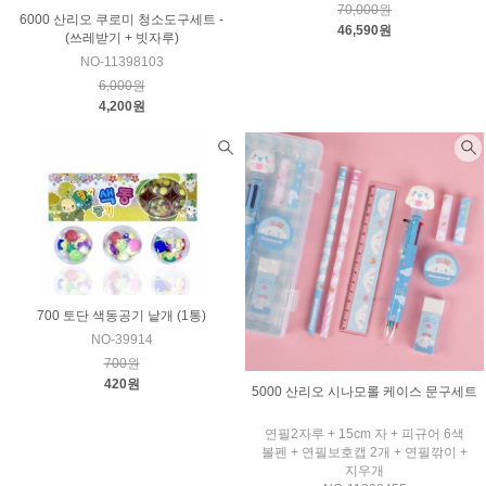
70,000원
6000 산리오 쿠로미 청소도구세트 -
46,590원
(쓰레받기 + 빗자루)
NO-11398103
6,000원
4,200원
700 토단 색동공기 낱개 (1통)
NO-39914
700원
420원
5000 산리오 시나모롤 케이스 문구세트
연필2자루 + 15cm 자 + 피규어 6색
볼펜 + 연필보호캡 2개 + 연필깎이 +
지우개