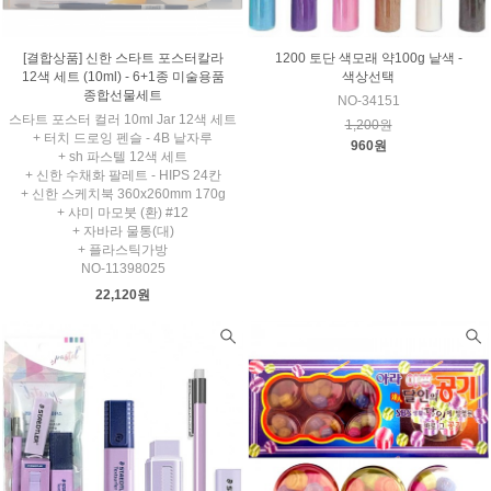
[결합상품] 신한 스타트 포스터칼라
1200 토단 색모래 약100g 낱색 -
12색 세트 (10ml) - 6+1종 미술용품
색상선택
종합선물세트
NO-34151
스타트 포스터 컬러 10ml Jar 12색 세트
1,200원
+ 터치 드로잉 펜슬 - 4B 낱자루
960원
+ sh 파스텔 12색 세트
+ 신한 수채화 팔레트 - HIPS 24칸
+ 신한 스케치북 360x260mm 170g
+ 샤미 마모붓 (환) #12
+ 자바라 물통(대)
+ 플라스틱가방
NO-11398025
22,120원