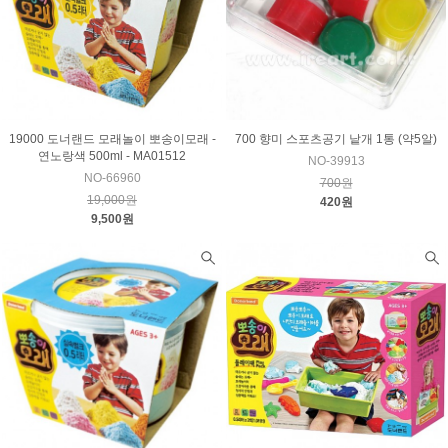
19000 도너랜드 모래놀이 뽀송이모래 -
700 향미 스포츠공기 낱개 1통 (약5알)
연노랑색 500ml - MA01512
NO-39913
NO-66960
700원
19,000원
420원
9,500원