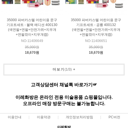
35000 파버카스텔 어린이용 문구
35000 파버카스텔 어린이용 문구
기프트세트 - 블랙 에디션 400130
기프트세트 - 공룡 400132
(색연필+연필+안전가위+지우개
(색연필+연필+안전가위+지우개
+연필깎이+지우개캡)
+연필깎이+지우개캡)
NO-11406649
NO-11406651
35,000원
35,000원
18,670원
18,670원
더보기
(
1
/
3
)
+
고객상담센터 채널톡 바로가기☞
이레화방은 온라인 전용 미술용품 쇼핑몰입니다.
오프라인 매장 방문구매는 불가능합니다.
이용안내
이용약관
개인정보처리방침
PC버전
이레화방