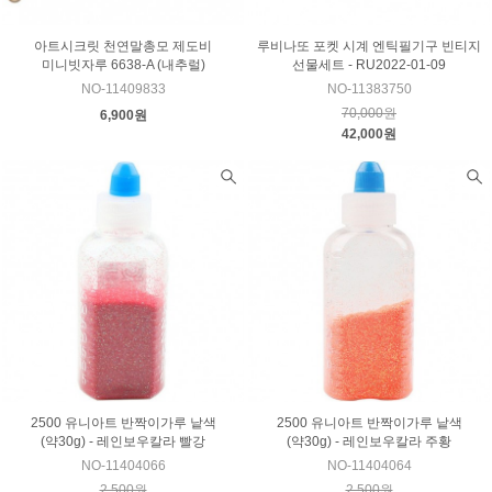
아트시크릿 천연말총모 제도비
루비나또 포켓 시계 엔틱필기구 빈티지
미니빗자루 6638-A (내추럴)
선물세트 - RU2022-01-09
NO-11409833
NO-11383750
70,000원
6,900원
42,000원
2500 유니아트 반짝이가루 낱색
2500 유니아트 반짝이가루 낱색
(약30g) - 레인보우칼라 빨강
(약30g) - 레인보우칼라 주황
NO-11404066
NO-11404064
2,500원
2,500원