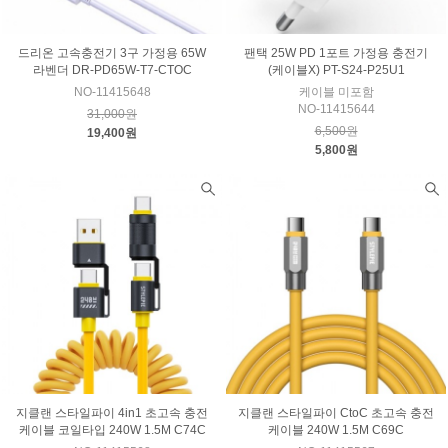
드리온 고속충전기 3구 가정용 65W
팬택 25W PD 1포트 가정용 충전기
라벤더 DR-PD65W-T7-CTOC
(케이블X) PT-S24-P25U1
NO-11415648
케이블 미포함
NO-11415644
31,000원
6,500원
19,400원
5,800원
지클랜 스타일파이 4in1 초고속 충전
지클랜 스타일파이 CtoC 초고속 충전
케이블 코일타입 240W 1.5M C74C
케이블 240W 1.5M C69C