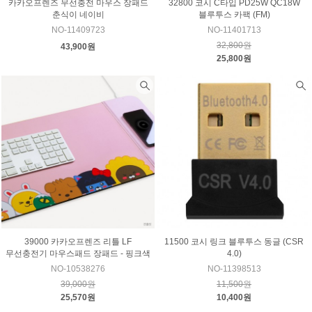
카카오프렌즈 무선충전 마우스 장패드
32800 코시 C타입 PD25W QC18W
춘식이 네이비
블루투스 카팩 (FM)
NO-11409723
NO-11401713
32,800원
43,900원
25,800원
39000 카카오프렌즈 리틀 LF
11500 코시 링크 블루투스 동글 (CSR
무선충전기 마우스패드 장패드 - 핑크색
4.0)
NO-10538276
NO-11398513
39,000원
11,500원
25,570원
10,400원