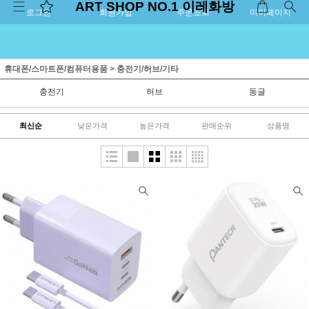
ART SHOP NO.1 이레화방
로그인
회원가입
주문조회
마이페이지
휴대폰/스마트폰/컴퓨터용품
>
충전기/허브/기타
충전기
허브
동글
최신순
낮은가격
높은가격
판매순위
상품명