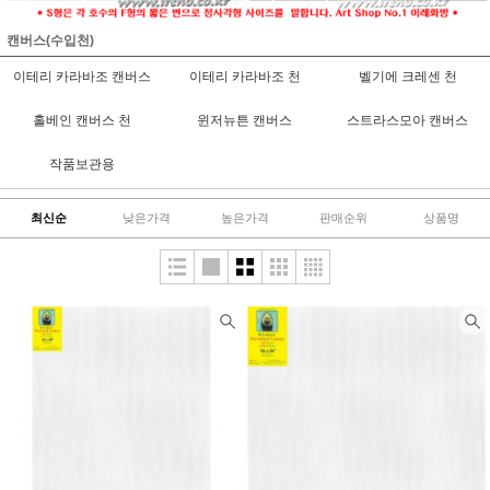
캔버스(수입천)
이테리 카라바조 캔버스
이테리 카라바조 천
벨기에 크레센 천
홀베인 캔버스 천
윈저뉴튼 캔버스
스트라스모아 캔버스
작품보관용
최신순
낮은가격
높은가격
판매순위
상품명