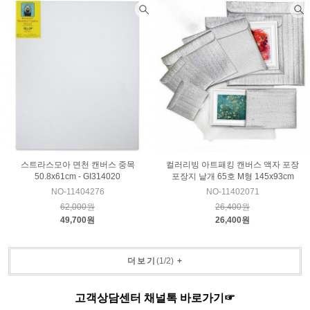
스트라스모아 면천 캔버스 중목
컬러리빙 아트패킹 캔버스 액자 포장
50.8x61cm - GI314020
포장지 낱개 65호 M형 145x93cm
NO-11404276
NO-11402071
62,000원
26,400원
49,700원
26,400원
더보기
(
1
/
2
)
+
고객상담센터 채널톡 바로가기☞