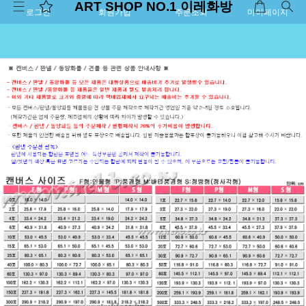
ART SHOP NO.1 이레화방
로그인
회원가입
주문조회
마이페이지