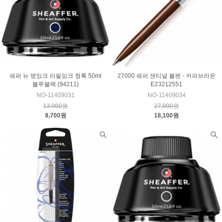
쉐퍼 뉴 병잉크 리필잉크 청록 50ml
27000 쉐퍼 센티널 볼펜 - 커피브라운
블루블랙 (94211)
E23212551
NO-11409031
NO-11409034
13,000원
27,000원
8,700원
18,100원