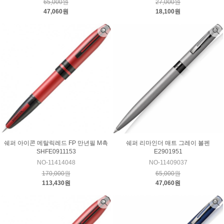
65,000원
27,000원
47,060원
18,100원
쉐퍼 아이콘 메탈릭레드 FP 만년필 M촉
쉐퍼 리마인더 매트 그레이 볼펜
SHFE0911153
E2901951
NO-11414048
NO-11409037
170,000원
65,000원
113,430원
47,060원