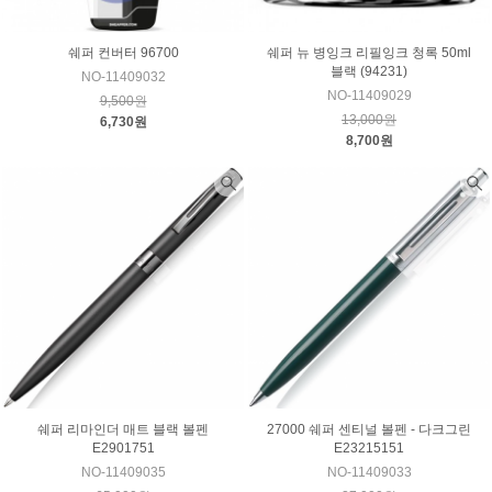
쉐퍼 컨버터 96700
쉐퍼 뉴 병잉크 리필잉크 청록 50ml
블랙 (94231)
NO-11409032
NO-11409029
9,500원
13,000원
6,730원
8,700원
쉐퍼 리마인더 매트 블랙 볼펜
27000 쉐퍼 센티널 볼펜 - 다크그린
E2901751
E23215151
NO-11409035
NO-11409033