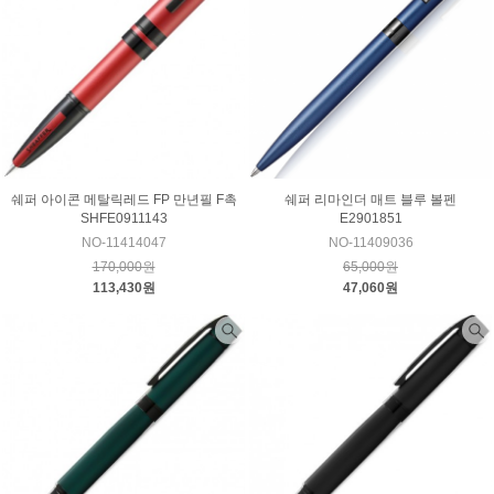
쉐퍼 아이콘 메탈릭레드 FP 만년필 F촉
쉐퍼 리마인더 매트 블루 볼펜
SHFE0911143
E2901851
NO-11414047
NO-11409036
170,000원
65,000원
113,430원
47,060원