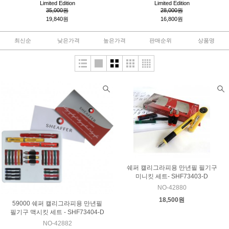
Limited Edition
Limited Edition
35,000원
28,000원
19,840원
16,800원
최신순
낮은가격
높은가격
판매순위
상품명
쉐퍼 캘리그라피용 만년필 필기구
미니킷 세트- SHF73403-D
NO-42880
18,500원
59000 쉐퍼 캘리그라피용 만년필
필기구 맥시킷 세트 - SHF73404-D
NO-42882