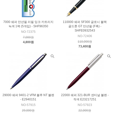
7000 쉐퍼 만년필 리필 잉크 카트리지
110000 쉐퍼 SF300 글로시 블랙
녹색 1팩 (5개입) - SHF96350
골드톤 GT 만년필 (F촉) -
SHFE0932543
NO-72375
NO-72406
7,000원
110,000원
4,800원
73,400원
29000 쉐퍼 9401-2 VFM 블루 NT 볼펜
22000 쉐퍼 321-BUR 센티널 볼펜 -
- E2940151
적색 E23217251
NO-57915
NO-57923
29,000원
22,000원