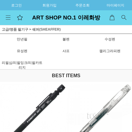
로그인
회원가입
주문조회
마이페이지
ART SHOP NO.1 이레화방
고급/명품 필기구
>
쉐퍼(SHEAFFER)
만년필
볼펜
수성펜
유성펜
샤프
캘리그라피펜
리필심/리필잉크/리필카트
리지
BEST ITEMS