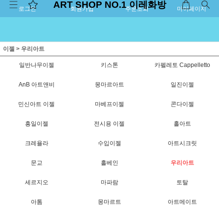
ART SHOP NO.1 이레화방
로그인
회원가입
주문조회
마이페이지
이젤
>
우리아트
일반나무이젤
키스톤
카펠레토 Cappelletto
AnB 아트앤비
몽마르아트
일진이젤
민신아트 이젤
마베프이젤
콘다이젤
흥일이젤
전시용 이젤
홀아트
크레욜라
수입이젤
아트시크릿
문교
홀베인
우리아트
세르지오
마파람
토탈
아톰
몽마르트
아트메이트