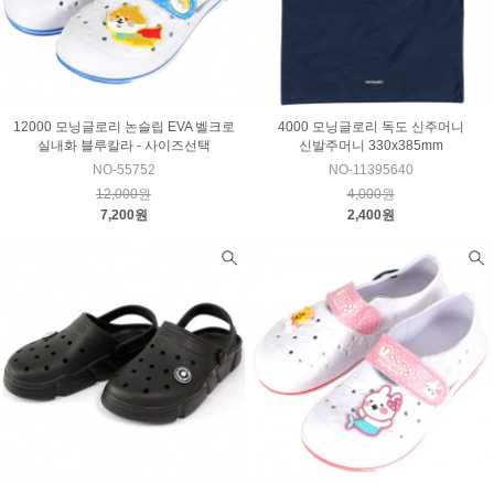
12000 모닝글로리 논슬립 EVA 벨크로
4000 모닝글로리 독도 신주머니
실내화 블루칼라 - 사이즈선택
신발주머니 330x385mm
NO-55752
NO-11395640
12,000원
4,000원
7,200원
2,400원