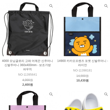
4000 모닝글로리 고래 어깨끈 신주머니
14900 카카오프렌즈 포켓 신발주머니 -
신발주머니 360x400mm - 보조가방
라이언
파우치
NO-11398181
NO-11395641
14,900원
4,000원
10,430원
2,400원