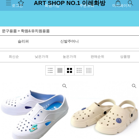
ART SHOP NO.1 이레화방
로그인
회원가입
주문조회
마이페이지
문구용품
>
학원&유치원용품
슬리퍼
신발주머니
최신순
낮은가격
높은가격
판매순위
상품명