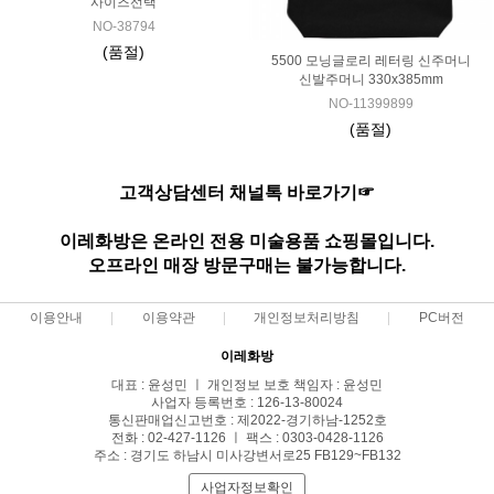
사이즈선택
NO-38794
(품절)
5500 모닝글로리 레터링 신주머니
신발주머니 330x385mm
NO-11399899
(품절)
고객상담센터 채널톡 바로가기☞
이레화방은 온라인 전용 미술용품 쇼핑몰입니다.
오프라인 매장 방문구매는 불가능합니다.
이용안내
이용약관
개인정보처리방침
PC버전
이레화방
대표 : 윤성민 ㅣ 개인정보 보호 책임자 : 윤성민
사업자 등록번호 : 126-13-80024
통신판매업신고번호 : 제2022-경기하남-1252호
전화 : 02-427-1126 ㅣ 팩스 : 0303-0428-1126
주소 : 경기도 하남시 미사강변서로25 FB129~FB132
사업자정보확인