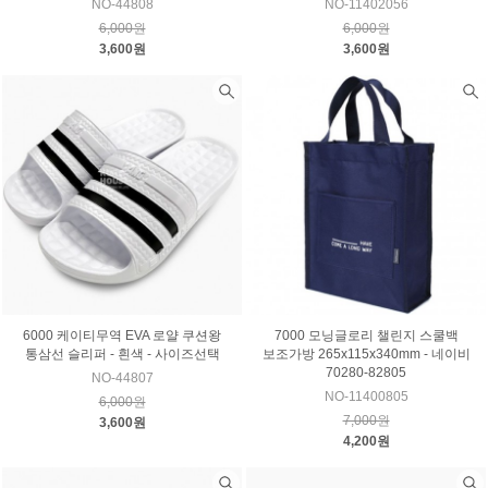
NO-44808
NO-11402056
6,000원
6,000원
3,600원
3,600원
6000 케이티무역 EVA 로얄 쿠션왕
7000 모닝글로리 챌린지 스쿨백
통삼선 슬리퍼 - 흰색 - 사이즈선택
보조가방 265x115x340mm - 네이비
70280-82805
NO-44807
NO-11400805
6,000원
7,000원
3,600원
4,200원