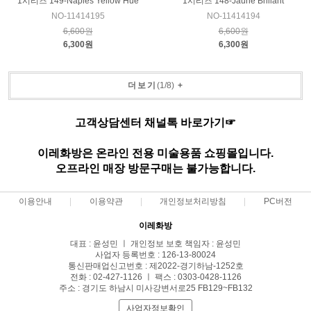
1시리즈 149-Naples Yellow Hue
1시리즈 148-Jaune Brillant
NO-11414195
NO-11414194
6,600원
6,600원
6,300원
6,300원
더보기
(
1
/
8
)
+
고객상담센터 채널톡 바로가기☞
이레화방은 온라인 전용 미술용품 쇼핑몰입니다.
오프라인 매장 방문구매는 불가능합니다.
이용안내
이용약관
개인정보처리방침
PC버전
이레화방
대표 : 윤성민 ㅣ 개인정보 보호 책임자 : 윤성민
사업자 등록번호 : 126-13-80024
통신판매업신고번호 : 제2022-경기하남-1252호
전화 : 02-427-1126 ㅣ 팩스 : 0303-0428-1126
주소 : 경기도 하남시 미사강변서로25 FB129~FB132
사업자정보확인