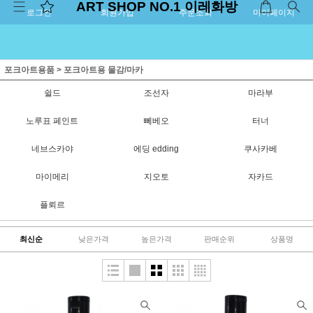
ART SHOP NO.1 이레화방
로그인
회원가입
주문조회
마이페이지
포크아트용품
>
포크아트용 물감/마카
쉴드
조선자
마라부
노루표 페인트
뻬베오
터너
네브스카야
에딩 edding
쿠사카베
마이메리
지오토
자카드
플뢰르
최신순
낮은가격
높은가격
판매순위
상품명