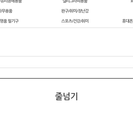
/유리공예용품
캘리그라피용품
사무용품
완구/취미/장난감
/명품 필기구
스포츠/건강/취미
휴대폰
줄넘기