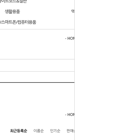
화이트보드&칠판
문구용품
생활용품
액자/사진첩/앨범
/스마트폰/컴퓨터용품
개인결제
- HOME
>
스포츠/건강/취미
>
줄넘기
- HOME
>
스포츠/건강/취미
>
줄넘기
최근등록순
이름순
인기순
판매순
높은가격순
낮은가격순