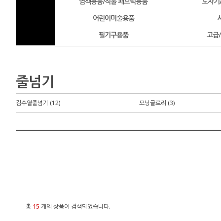
염색용품/직물 패브릭용품
도자기
어린이미술용품
필기구용품
고급
줄넘기
김수열줄넘기 (12)
모닝글로리 (3)
총
15
개의 상품이 검색되었습니다.