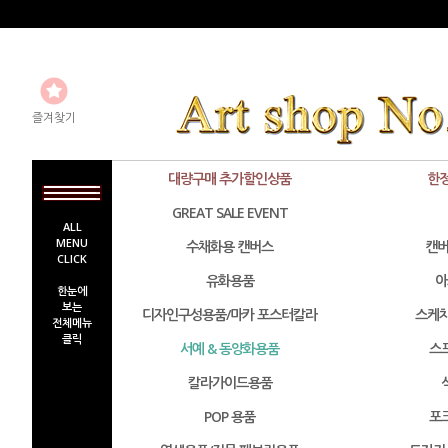
즐겨찾기
대량구매 추가할인상품
한
GREAT SALE EVENT
ALL
MENU
수채화용 캔버스
캔버
CLICK
유화용품
아
한눈에
보는
디자인구성용품/마카 포스터칼라
스케치
전체메뉴
클릭
서예 & 동양화용품
스
칼라가이드용품
POP 용품
포