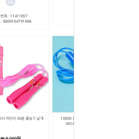
번호 : 11411857
상품번호 : 11411856
: 8809164791968
로리 어린이 30분 줄넘기 낱개
10000 김수열줄넘기나라 뉴고급형 96-
001A(K-020) 줄넘기 낱개 - 파랑
￦ 6,000원