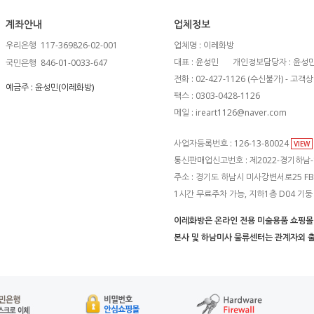
계좌안내
업체정보
우리은행
117-369826-02-001
업체명 : 이레화방
대표 : 윤성민
개인정보담당자 : 윤성
국민은행
846-01-0033-647
전화 : 02-427-1126 (수신불가) - 
예금주 : 윤성민(이레화방)
팩스 : 0303-0428-1126
메일 : ireart1126@naver.com
사업자등록번호 : 126-13-80024
VIEW
통신판매업신고번호 : 제2022-경기하남-
주소 : 경기도 하남시 미사강변서로25 FB1
1시간 무료주차 가능, 지하1층 D04 기
이레화방은 온라인 전용 미술용품 쇼핑
본사 및 하남미사 물류센터는 관계자외 