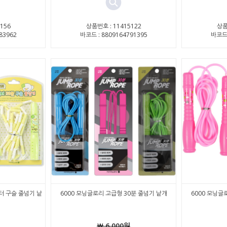
156
상품번호 : 11415122
상품
83962
바코드 : 8809164791395
바코드 
터 구슬 줄넘기 낱
6000 모닝글로리 고급형 30분 줄넘기 낱개
6000 모닝글
￦ 6,000원