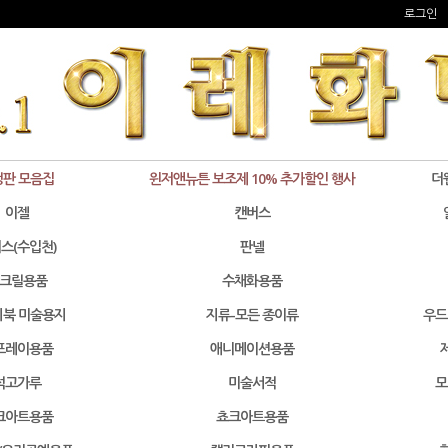
로그인
정판 모음집
윈저앤뉴튼 보조제 10% 추가할인 행사
더
이젤
캔버스
스(수입천)
판넬
크릴용품
수채화용품
북 미술용지
지류-모든 종이류
우드
프레이용품
애니메이션용품
석고가루
미술서적
모
크아트용품
쵸크아트용품