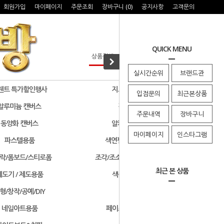
회원가입
마이페이지
주문조회
장바구니 (
0
)
공지사항
고객문의
QUICK MENU
실시간순위
브랜드관
웬트 특가할인행사
지그 특가할인행사
입점문의
최근본상품
알루미늄 캔버스
검정색 캔버스
주문내역
장바구니
동양화 캔버스
알키드물감 및 용품
마이페이지
인스타그램
파스텔용품
색연필/연필/드로잉용품
락/폼보드/스티로폼
조각/조소용품/클레이/판화용품
최근 본 상품
제도기 / 제도용품
색종이 & 종이접기
형/창작/공예/DIY
기타화방용품
네일아트용품
페이스페인팅/미용용품