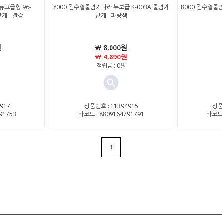
뉴고급형 96-
8000 김수열줄넘기나라 뉴보급 K-003A 줄넘기
8000 김수열줄
낱개 - 빨강
낱개 - 파랑색
원
￦ 8,000원
￦ 4,890원
적립금 : 0원
917
상품번호 : 11394915
상품
91753
바코드 : 8809164791791
바코드 
1