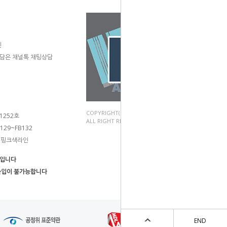
민
고객상담은 채널톡 채팅상담
COPYRIGHT(C).2003~2024 이레화방
1252호
ALL RIGHT RESERVED.
29~FB132
둥 핑크색라인
몰입니다
출입이 불가능합니다
END