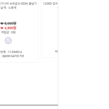
넘기나라 뉴보급 K-003A 줄넘기
12000 김수열줄넘기나라 뉴골드플러스 K-515
낱개 - 노랑색
줄넘기 낱개 - 색상선택
￦ 8,000원
품절
￦ 4,890원
적립금 : 0원
적립금 : 0원
상품번호 : 11394916
바코드 : 8809164791876
번호 : 11394914
: 8809164791791