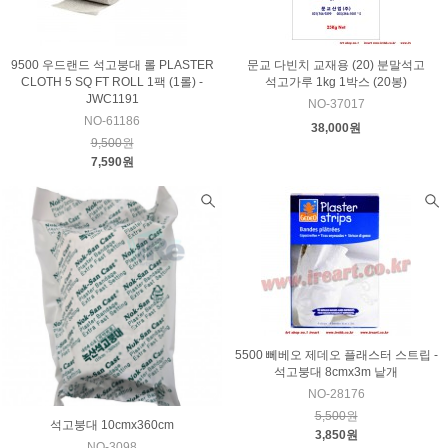
9500 우드랜드 석고붕대 롤 PLASTER
문교 다빈치 교재용 (20) 분말석고
CLOTH 5 SQ FT ROLL 1팩 (1롤) -
석고가루 1kg 1박스 (20봉)
JWC1191
NO-37017
NO-61186
38,000원
9,500원
7,590원
5500 뻬베오 제데오 플래스터 스트립 -
석고붕대 8cmx3m 낱개
NO-28176
5,500원
석고붕대 10cmx360cm
3,850원
NO-3098