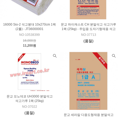
16000 Sio-2 석고붕대 10x270cm 1팩
문교 하이캐스트 CH 분말석고 석고가루
(2롤) - JT36000001
1팩 (25kg) - 주입용 도자기형재용 석고
NO-10538399
NO-37713
16,000원
(품절)
11,200원
문교 모노데코 UH3000 분말석고
석고가루 1팩 (25kg)
NO-37022
(품절)
문교 세라칼 다용도형재용 분말석고