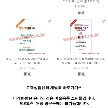
석고가루 1급 (A급) 1포 25kg
NO-9011
(품절)
문교 모노데코 SH2000 분말석고
문교 하이캐스트 자동로라머신용 GRJ
석고가루 1팩 (25kg)
분말석고 석고가루 1팩 (25kg)
NO-37024
NO-37020
(품절)
(품절)
고객상담센터 채널톡 바로가기☞
이레화방은 온라인 전용 미술용품 쇼핑몰입니다.
오프라인 매장 방문구매는 불가능합니다.