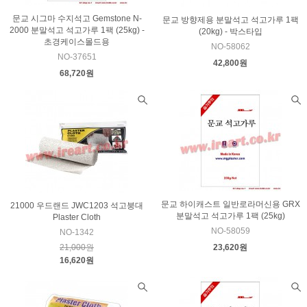
문교 시그마 수지석고 Gemstone N-
문교 방향제용 분말석고 석고가루 1팩
2000 분말석고 석고가루 1팩 (25kg) -
(20kg) - 박스타입
초경케이스몰드용
NO-58062
NO-37651
42,800원
68,720원
문교 하이캐스트 일반로라머신용 GRX
21000 우드랜드 JWC1203 석고붕대
분말석고 석고가루 1팩 (25kg)
Plaster Cloth
NO-58059
NO-1342
21,000원
23,620원
16,620원