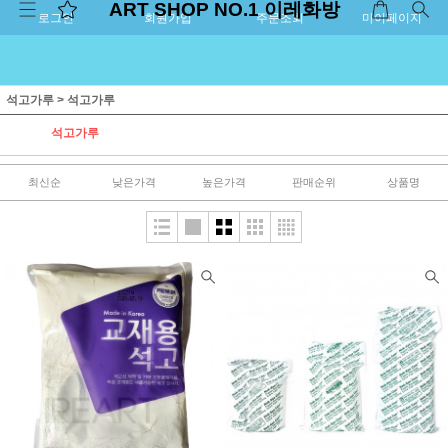
ART SHOP NO.1 이레화방
로그인
회원가입
주문조회
마이페이지
석고가루
>
석고가루
석고가루
최신순
낮은가격
높은가격
판매순위
상품명