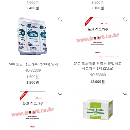
4,000원
3,500원
2,400원
2,100원
문교 모노데코 건축용 분말석고
1500 토단 석고가루 약200g 낱개
석고가루 1팩 (25kg)
NO-32339
NO-58060
1,500원
12,000원
1,200원