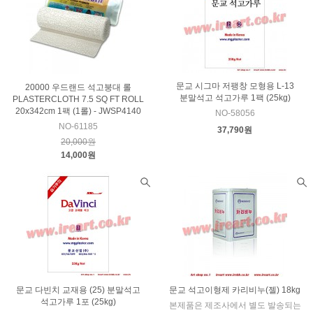
문교 시그마 저팽창 모형용 L-13
20000 우드랜드 석고붕대 롤
분말석고 석고가루 1팩 (25kg)
PLASTERCLOTH 7.5 SQ FT ROLL
20x342cm 1팩 (1롤) - JWSP4140
NO-58056
NO-61185
37,790원
20,000원
14,000원
문교 다빈치 교재용 (25) 분말석고
문교 석고이형제 카리비누(젤) 18kg
석고가루 1포 (25kg)
본제품은 제조사에서 별도 발송되는