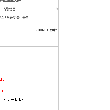
화이트보드&칠판
문구용품
생활용품
액자/사진첩/앨범
/스마트폰/컴퓨터용품
개인결제
- HOME
>
캔버스
>
프레임 캔버스 (플로팅 캔버스)