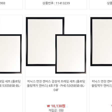
993
상품번호 : 11413239
상품
레임 세트 (플로팅
피닉스 면천 캔버스 검정색 프레임 세트 (플로팅
피닉스 면천 캔버
-5305BSB-BL-
올림액자 캔버스) 4호 F형 - PHE-5305BSB-BL-
올림액자 캔버스) 5
04F
￦ 10,130원
적립금 : 0원