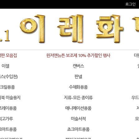
로그인
정판 모음집
윈저앤뉴튼 보조제 10% 추가할인 행사
더
이젤
캔버스
스(수입천)
판넬
크릴용품
수채화용품
북 미술용지
지류-모든 종이류
우드
프레이용품
애니메이션용품
석고가루
미술서적
모
크아트용품
쵸크아트용품