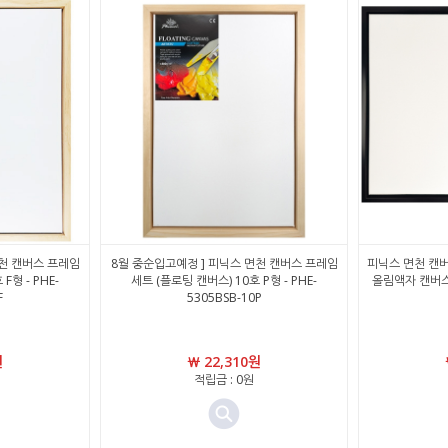
면천 캔버스 프레임
8월 중순입고예정 ] 피닉스 면천 캔버스 프레임
피닉스 면천 캔버
F형 - PHE-
세트 (플로팅 캔버스) 10호 P형 - PHE-
올림액자 캔버스) 
F
5305BSB-10P
원
￦ 22,310원
적립금 : 0원