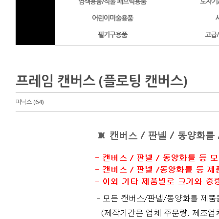
염색용품/직물 패브릭용품
도자기
어린이미술용품
필기구용품
고급
프레임 캔버스 (플로팅 캔버스)
피닉스 (64)