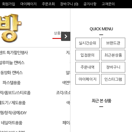
회원가입
마이페이지
주문조회
장바구니 (
0
)
공지사항
고객문의
QUICK MENU
실시간순위
브랜드관
웬트 특가할인행사
지그 특가할인행사
입점문의
최근본상품
알루미늄 캔버스
검정색 캔버스
주문내역
장바구니
동양화 캔버스
알키드물감 및 용품
마이페이지
인스타그램
파스텔용품
색연필/연필/드로잉용품
락/폼보드/스티로폼
조각/조소용품/클레이/판화용품
최근 본 상품
제도기 / 제도용품
색종이 & 종이접기
형/창작/공예/DIY
기타화방용품
네일아트용품
페이스페인팅/미용용품