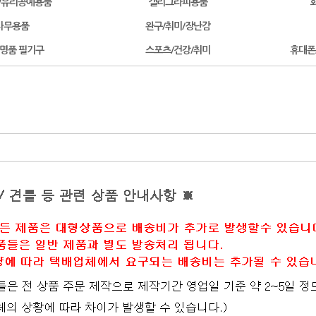
/유리공예용품
캘리그라피용품
사무용품
완구/취미/장난감
/명품 필기구
스포츠/건강/취미
휴대폰