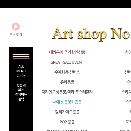
즐겨찾기
대량구매 추가할인상품
한
GREAT SALE EVENT
ALL
MENU
수채화용 캔버스
캔버
CLICK
유화용품
아
한눈에
보는
디자인구성용품/마카 포스터칼라
스케치
전체메뉴
클릭
서예 & 동양화용품
스
칼라가이드용품
POP 용품
포